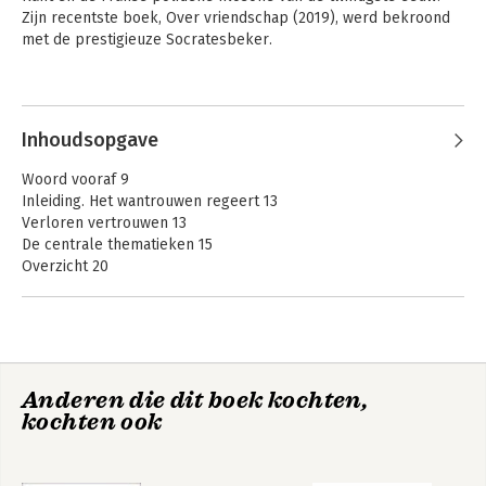
Zijn recentste boek, Over vriendschap (2019), werd bekroond 
met de prestigieuze Socratesbeker.
Inhoudsopgave
Woord vooraf 9
Inleiding. Het wantrouwen regeert 13
Verloren vertrouwen 13
De centrale thematieken 15
Overzicht 20
1. Het politieke en de democratie 25
Politiek zonder illusies: Machiavelli 28
De democratie volgens Claude Lefort 42
Anderen die dit boek kochten,
2. Het ideaal van de rechtsstaat 69
kochten ook
Hobbes en de politieke representatie 72
Rousseau en de volkswil 77
Kant en de dialoog van fenomeen en idee 88
Het rechtspositivisme 104