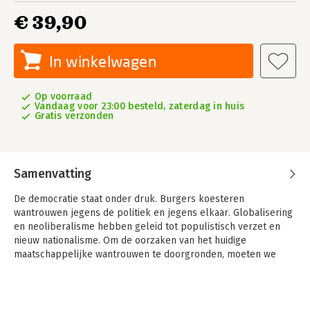
€ 39,90
In winkelwagen
Op voorraad
Vandaag voor 23:00 besteld, zaterdag in huis
Gratis verzonden
Samenvatting
De democratie staat onder druk. Burgers koesteren
wantrouwen jegens de politiek en jegens elkaar. Globalisering
en neoliberalisme hebben geleid tot populistisch verzet en
nieuw nationalisme. Om de oorzaken van het huidige
maatschappelijke wantrouwen te doorgronden, moeten we
onze eigen tijd ontstijgen en lessen trekken uit de rijke traditie
van het democratisch project – van Machiavelli en Rousseau
tot Tocqueville en Gauchet.