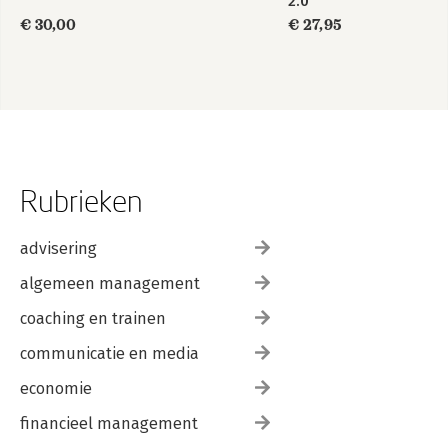
2.0
Register van personen 405
Register van zaken 409
€ 30,00
€ 27,95
Rubrieken
advisering
algemeen management
coaching en trainen
communicatie en media
economie
financieel management