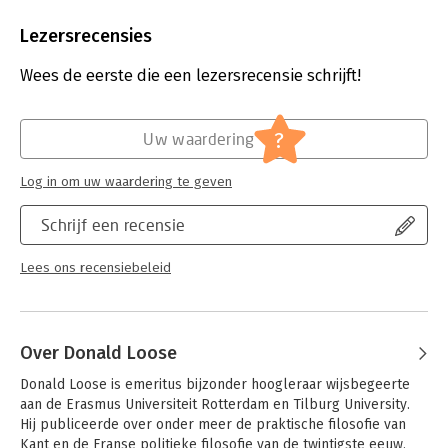
Aantal pagina's:
416
Uitgever:
Boom
Lezersrecensies
Druk:
1
Verschijningsdatum:
15-10-2021
Wees de eerste die een lezersrecensie schrijft!
Hoofdrubriek:
Mens en maatschappij
Jongbloed:
Staatsrecht algemeen
?
Uw waardering
Log in om uw waardering te geven
Schrijf een recensie
Lees ons recensiebeleid
Over Donald Loose
Donald Loose is emeritus bijzonder hoogleraar wijsbegeerte 
aan de Erasmus Universiteit Rotterdam en Tilburg University. 
Hij publiceerde over onder meer de praktische filosofie van 
Kant en de Franse politieke filosofie van de twintigste eeuw. 