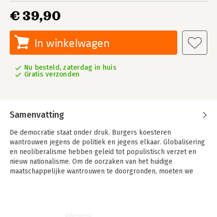
€ 39,90
In winkelwagen
Nu besteld, zaterdag in huis
Gratis verzonden
Samenvatting
De democratie staat onder druk. Burgers koesteren
wantrouwen jegens de politiek en jegens elkaar. Globalisering
en neoliberalisme hebben geleid tot populistisch verzet en
nieuw nationalisme. Om de oorzaken van het huidige
maatschappelijke wantrouwen te doorgronden, moeten we
onze eigen tijd ontstijgen en lessen trekken uit de rijke traditie
van het democratisch project – van Machiavelli en Rousseau
tot Tocqueville en Gauchet.
globalisering
In 'Democratie op wankele bodem' bespreekt Donald Loose