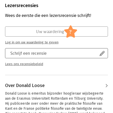
Uitgever:
Boom
Lezersrecensies
Druk:
1
Verschijningsdatum:
15-10-2021
Wees de eerste die een lezersrecensie schrijft!
Hoofdrubriek:
Mens en maatschappij
Jongbloed:
Staatsrecht algemeen
?
Uw waardering
Log in om uw waardering te geven
Schrijf een recensie
Lees ons recensiebeleid
Over Donald Loose
Donald Loose is emeritus bijzonder hoogleraar wijsbegeerte 
aan de Erasmus Universiteit Rotterdam en Tilburg University. 
Hij publiceerde over onder meer de praktische filosofie van 
Kant en de Franse politieke filosofie van de twintigste eeuw. 