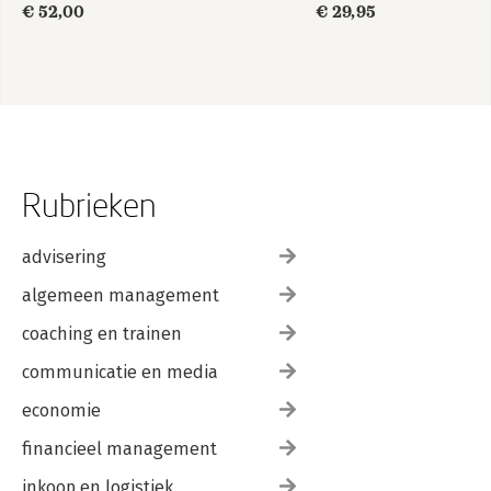
Register van zaken 409
€ 52,00
€ 29,95
Rubrieken
advisering
algemeen management
coaching en trainen
communicatie en media
economie
financieel management
inkoop en logistiek