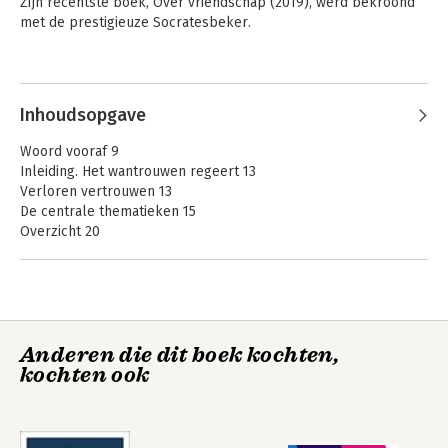
Zijn recentste boek, Over vriendschap (2019), werd bekroond 
met de prestigieuze Socratesbeker.
Inhoudsopgave
Woord vooraf 9
Inleiding. Het wantrouwen regeert 13
Verloren vertrouwen 13
De centrale thematieken 15
Overzicht 20
1. Het politieke en de democratie 25
Politiek zonder illusies: Machiavelli 28
De democratie volgens Claude Lefort 42
Anderen die dit boek kochten,
2. Het ideaal van de rechtsstaat 69
kochten ook
Hobbes en de politieke representatie 72
Rousseau en de volkswil 77
Kant en de dialoog van fenomeen en idee 88
Het rechtspositivisme 104