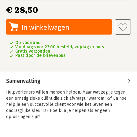
€ 28,50
In winkelwagen
Op voorraad
Vandaag voor 23:00 besteld, vrijdag in huis
Gratis verzonden
Past door de brievenbus
Samenvatting
Hulpverleners willen mensen helpen. Maar wat zeg je tegen
een ernstig zieke cliënt die zich afvraagt: ‘Waarom ik?’ En hoe
help je een succesvolle cliënt voor wie het leven een
ondraaglijke sleur is? Hoe kun je helpen als er geen
oplossingen zijn?
Zingevende gespreksvoering biedt vaardigheden en
werkvormen voor de vakkundige begeleiding bij zinvragen. Het