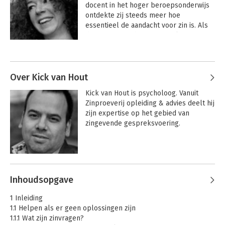
docent in het hoger beroepsonderwijs 
ontdekte zij steeds meer hoe 
essentieel de aandacht voor zin is. Als 
docent en coach weet Marjoleine 
mensen in hun element te brengen. 
Andere boeken door Marjoleine
Haar vragende en uitnodigende houding 
Vosselman
maken dat zij een sfeer schept waarin 
mensen zichzelf mogen zijn en 
Over Kick van Hout
gezamenlijk gaan zoeken naar 
Kick van Hout is psycholoog. Vanuit 
antwoorden.
Zinproeverij opleiding & advies deelt hij 
zijn expertise op het gebied van 
zingevende gespreksvoering.
Andere boeken door Kick van Hout
Inhoudsopgave
Praktische
Pensioen in zicht
1 Inleiding
psychologie voor
1.1 Helpen als er geen oplossingen zijn
sociaal werk - 3e
1.1.1 Wat zijn zinvragen?
editie