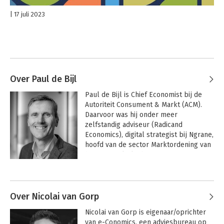
17 juli 2023
Over Paul de Bijl
Paul de Bijl is Chief Economist bij de 
Autoriteit Consument & Markt (ACM). 
Daarvoor was hij onder meer 
zelfstandig adviseur (Radicand 
Economics), digital strategist bij Ngrane, 
hoofd van de sector Marktordening van 
het Centraal Planbureau, 
gasthoogleraar Regulatory Economics 
Andere boeken door Paul de Bijl
aan de WHU Otto Beisheim School of 
Management (Duitsland), en 
beleidsadviseur bij de directie AFEP van 
Over Nicolai van Gorp
het Ministerie van Financiën. Hij 
Nicolai van Gorp is eigenaar/oprichter 
studeerde econometrie in Rotterdam en 
van e-Conomics, een adviesbureau op 