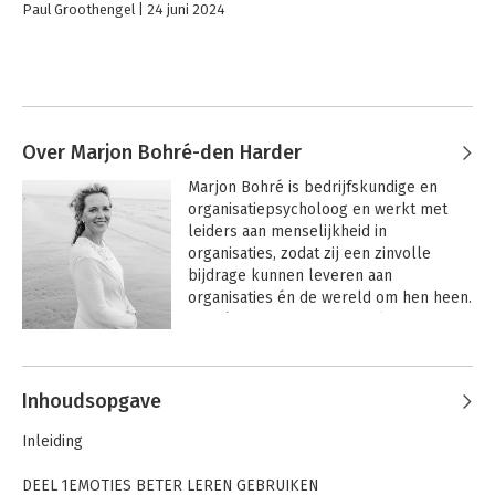
Paul Groothengel
24 juni 2024
Over Marjon Bohré-den Harder
Marjon Bohré is bedrijfskundige en 
organisatiepsycholoog en werkt met 
leiders aan menselijkheid in 
organisaties, zodat zij een zinvolle 
bijdrage kunnen leveren aan 
organisaties én de wereld om hen heen. 
Bohré is gecertificeerd facilitator van de 
trainingsprogramma’s van Brené Brown. 
Andere boeken door Marjon Bohré-
Eerder schreef ze het boek 
De 
den Harder
Menselijke Organisatie
.
Inhoudsopgave
Inleiding
DEEL 1EMOTIES BETER LEREN GEBRUIKEN