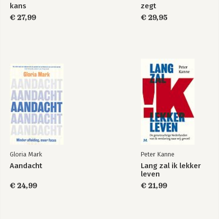
Over de auteur
kans
zegt
Emoties doe je
De menselijke
maar thuis
€ 27,99
organisatie
€ 29,95
Bekijk alle boeken
Gloria Mark
Peter Kanne
Aandacht
Lang zal ik lekker
leven
€ 24,99
€ 21,99