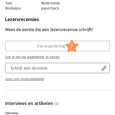
Taal:
Nederlands
Bindwijze:
paperback
Aantal pagina's:
192
Uitgever:
Boom
Lezersrecensies
Druk:
1
Verschijningsdatum:
8-5-2024
Wees de eerste die een lezersrecensie schrijft!
Hoofdrubriek:
Algemeen management
,
Psychologie
?
Uw waardering
Log in om uw waardering te geven
Schrijf een recensie
Lees ons recensiebeleid
Interviews en artikelen
(2)
interview