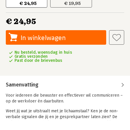
€ 24,95
€ 19,95
€ 24,95
In winkelwagen
Nu besteld, woensdag in huis
Gratis verzonden
Past door de brievenbus
Samenvatting
Voor iedereen die bewuster en effectiever wil communiceren –
op de werkvloer én daarbuiten.
Weet jij wat je uitstraalt met je lichaamstaal? Ken je de non-
verbale signalen die jij en je gesprekpartner laten zien? De
invloed van non-verbale communicatie in onze gesprekken is
groot. Op het werk bepalen deze signalen bovendien vaak wie