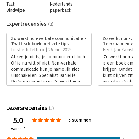
Taal:
Nederlands
Bindwijze:
paperback
Aantal pagina's:
192
Uitgever:
Boom
Expertrecensies
(2)
Druk:
1
Verschijningsdatum:
25-3-2025
Zo werkt non-verbale communicatie -
Zo werkt non-ver
‘Praktisch boek met vele tips’
‘Leerzaam en verm
Hoofdrubriek:
Communicatie en media
Liesbeth Tettero | 26 mei 2025
Henk Jan Kamsteeg
Al zeg je niets, je communiceert toch.
‘Zo werkt non-ver
Of je nu wilt of niet. Non-verbale
is een boek om ho
communicatie kun je namelijk niet
krijgen. Omdat je a
uitschakelen. Specialist Daniëlle
kunt blijven zitte
Regnerij neemt je in ‘Zo werkt non-
verbale signalen d
verbale communicatie’ mee in de
Regnerij beschrij
wereld van de onbewuste
Een leerzaam én 
boodschappen.
dus. Vooral ook v
Lees verder
omstanders…
Lezersrecensies
(5)
Lees verder
5.0
5 stemmen
van de 5