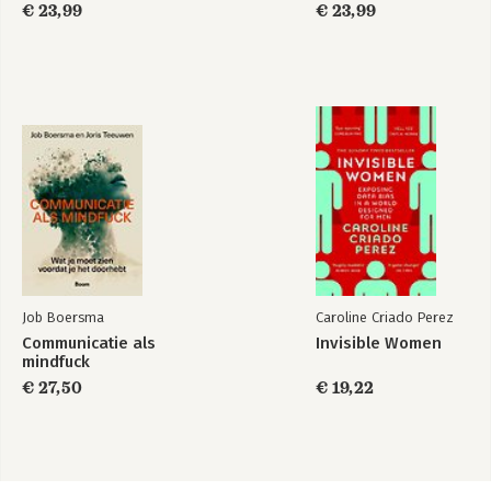
tweede taal (NT2)
€ 23,99
€ 23,99
Job Boersma
Caroline Criado Perez
Communicatie als
Invisible Women
mindfuck
€ 27,50
€ 19,22