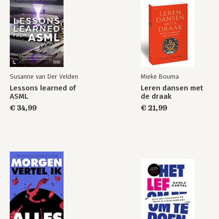
De Corporate Tribe
Building Tribes -
Reisgids voor
organisaties
Susanne van Der Velden
Mieke Bouma
Lessons learned of
Leren dansen met
Bekijk alle boeken
ASML
de draak
€ 34,99
€ 21,99