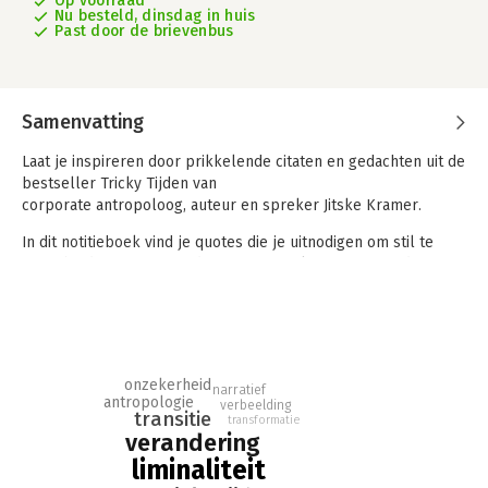
Op voorraad
Nu besteld, dinsdag in huis
Past door de brievenbus
Samenvatting
Laat je inspireren door prikkelende citaten en gedachten uit de
bestseller Tricky Tijden van
corporate antropoloog, auteur en spreker Jitske Kramer.
In dit
notitieboek
vind je quotes die je uitnodigen om stil te
staan bij de overgangstijd waarin wij verkeren. Citaten die
raken. Schuren. Spiegelen. Die je aan het denken zetten.
Met alle ruimte voor jouw eigen bespiegelingen en
aantekeningen.
We leven in een tijd waarin oude zekerheden afbrokkelen en
onzekerheid
narratief
antropologie
het nieuwe nog geen vaste vorm heeft gevonden. Een tijd van
verbeelding
transitie
transformatie
verwarring, verandering, nieuwe mogelijkheden – en soms ook
verandering
verlies. Tricky Tijden gaat precies over die fase: de tussentijd
liminaliteit
waarin wat was niet meer is en wat gaat zijn nog onbekend is.