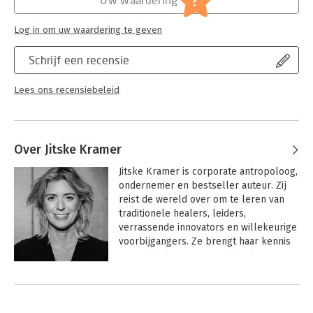
?
Log in om uw waardering te geven
Schrijf een recensie
Lees ons recensiebeleid
Over Jitske Kramer
Jitske Kramer is corporate antropoloog, 
ondernemer en bestseller auteur. Zij 
reist de wereld over om te leren van 
traditionele healers, leiders, 
verrassende innovators en willekeurige 
voorbijgangers. Ze brengt haar kennis 
en ervaringen via ijzersterke lezingen 
en masterclasses naar de wereld van 
Andere boeken door Jitske Kramer
organiseren, samenwerken en 
leiderschap. Om de slagkracht en 
resultaten van individuen en groepen te 