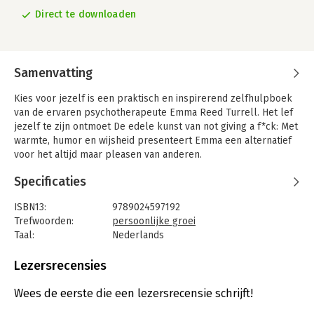
Direct te downloaden
Samenvatting
Kies voor jezelf is een praktisch en inspirerend zelfhulpboek
van de ervaren psychotherapeute Emma Reed Turrell. Het lef
jezelf te zijn ontmoet De edele kunst van not giving a f*ck: Met
warmte, humor en wijsheid presenteert Emma een alternatief
voor het altijd maar pleasen van anderen.
Als psychotherapeute ziet Emma Reed Turrell dagelijks de
Specificaties
drang om te ‘people-pleasen’: onszelf wegcijferen ten
voordele van anderen. Aan de hand van persoonlijke verhalen
ISBN13:
9789024597192
van allerlei soorten mensen, die allemaal op hun eigen manier
Trefwoorden:
persoonlijke groei
last hebben van die drang, doet Emma een heleboel inzichten
Taal:
Nederlands
en technieken uit de doeken die lezers helpen om meer in het
Bindwijze:
e-book
moment te leven en op een gezonde manier meer voor
Beveiliging:
none
Lezersrecensies
zichzelf te kiezen. Haar uitgangspunt is dat als we beter voor
Bestandsformaat:
epub
onszelf zorgen, we ook anderen beter kunnen helpen.
Aantal pagina's:
177
Wees de eerste die een lezersrecensie schrijft!
Uitgever:
Luitingh-Sijthoff