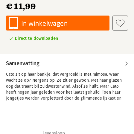
€ 11,99
In winkelwagen
Direct te downloaden
Samenvatting
Cato zit op haar bankje, dat vergroeid is met mimosa. Waar
wacht ze op? Nergens op. Ze zit er gewoon. Met haar glazen
oog dat traant bij zuidwestenwind. Alsof ze huilt. Maar Cato
heeft negen jaar geleden voor het laatst gehuild. Toen haar
jongetjes werden verpletterd door de glimmende ijskast en
haar hart bevroor.
Is het de wijn die ze de hele dag drinkt, de abrupte dood van
haar buurvrouw die nadreunt? Of het gezoem van bijna alles
bij elkaar? In dat gezoem komt iets naar boven zweven, het
fladderende geluid van een vergeten belofte: het besluit om
levensloop