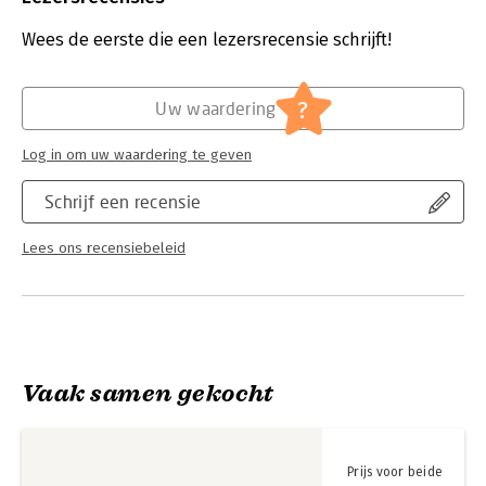
Aantal pagina's:
304
Uitgever:
Querido
Wees de eerste die een lezersrecensie schrijft!
Verschijningsdatum:
9-4-2025
Hoofdrubriek:
Literatuur en romans
?
Uw waardering
Log in om uw waardering te geven
Schrijf een recensie
Lees ons recensiebeleid
Vaak samen gekocht
Prijs voor beide