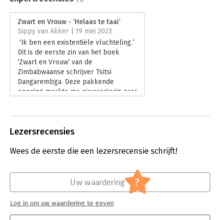
Aantal pagina's:
90
Uitgever:
Ten Have
Zwart en Vrouw - ‘Helaas te taai’
Verschijningsdatum:
3-3-2023
Sippy van Akker | 19 mei 2023
‘Ik ben een existentiële vluchteling.’
Hoofdrubriek:
Literatuur en romans
Dit is de eerste zin van het boek
‘Zwart en Vrouw’ van de
Zimbabwaanse schrijver Tsitsi
Dangarembga. Deze pakkende
opening maakte me nieuwsgierig naar
meer, maar ergens onderweg doofde
die nieuwsgierigheid uit.
Lees verder
Lezersrecensies
Wees de eerste die een lezersrecensie schrijft!
?
Uw waardering
Log in om uw waardering te geven