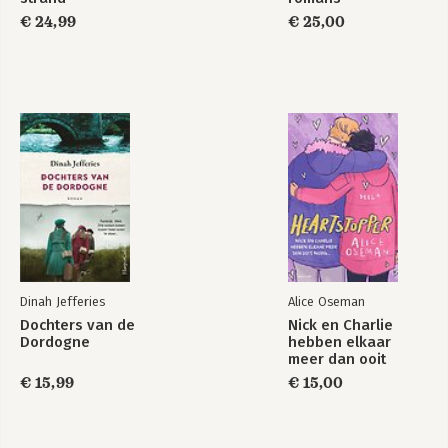
€ 24,99
€ 25,00
Dinah Jefferies
Alice Oseman
Dochters van de
Nick en Charlie
Dordogne
hebben elkaar
meer dan ooit
nodig…
€ 15,99
€ 15,00