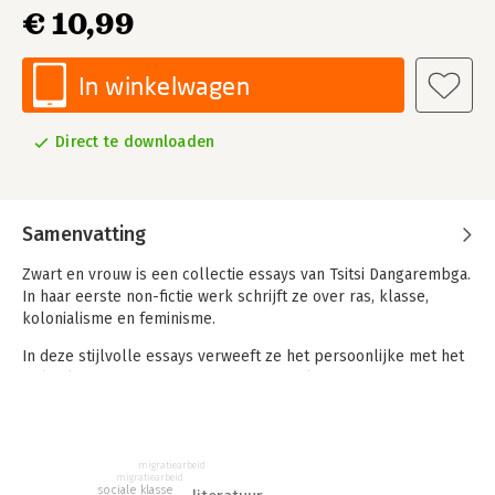
€ 10,99
In winkelwagen
Direct te downloaden
Samenvatting
Zwart en vrouw is een collectie essays van Tsitsi Dangarembga.
In haar eerste non-fictie werk schrijft ze over ras, klasse,
kolonialisme en feminisme.
In deze stijlvolle essays verweeft ze het persoonlijke met het
politieke. Vanuit haar eigen ervaringen als zwarte vrouw in
Zimbabwe en Engeland schijft ze over geschiedenis, filosofie
en scheve internationale verhoudingen. Dangarembga weet in
prachtige zinnen de pijnlijke realiteit van discriminatie en
uitsluiting bloot te leggen.
migratiearbeid
migratiearbeid
sociale klasse