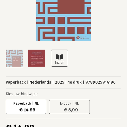
Paperback
Nederlands
2025
1e druk
9789025914196
Kies uw bindwijze
Paperback | NL
E-book | NL
€ 14,99
€ 8,99