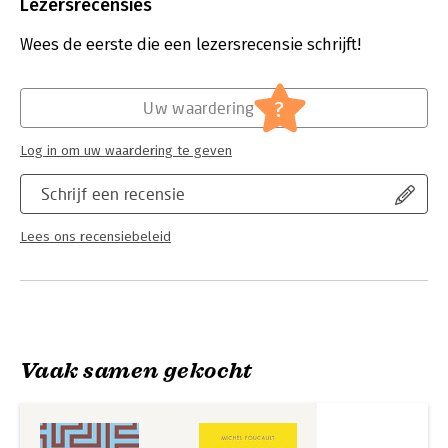
Uitgever:
VBK Media
Lezersrecensies
Druk:
1
Verschijningsdatum:
8-1-2026
Wees de eerste die een lezersrecensie schrijft!
Hoofdrubriek:
Filosofie
?
Uw waardering
Log in om uw waardering te geven
Schrijf een recensie
Lees ons recensiebeleid
Vaak samen gekocht