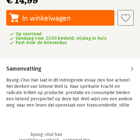
€ 14,99
In winkelwagen
Op voorraad
Vandaag voor 23:00 besteld, vrijdag in huis
Past door de brievenbus
Samenvatting
Byung-Chul Han laat in dit indringende essay zien hoe actueel
het denken van Simone Weil is. Haar spiritue­le kracht en
radicale kritiek op productie, prestatie en consumptie bieden
een helend perspectief op deze tijd. Weil wijst ons een andere
weg: naar een leven dat openstaat voor transcendentie, stilte
en zin. Volgens Han zou de wereld mooier en vreedzamer zijn
als we leefden zoals Weil het voorleefde – vol aandacht,
overgave en innerlijke waarheid.
byung-chul han
Over eerder werk: 'Tegenwoordig sjouw ik dit boek overal met
innerlijke waarheid