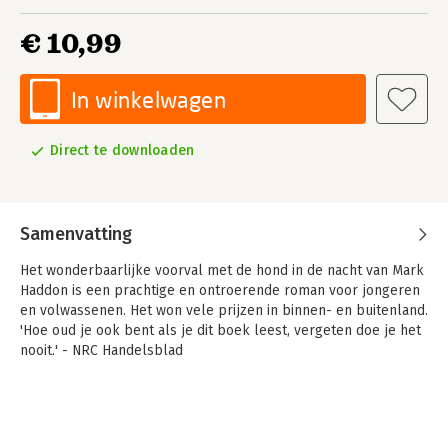
€ 10,99
In winkelwagen
Direct te downloaden
Samenvatting
Het wonderbaarlijke voorval met de hond in de nacht van Mark
Haddon is een prachtige en ontroerende roman voor jongeren
en volwassenen. Het won vele prijzen in binnen- en buitenland.
'Hoe oud je ook bent als je dit boek leest, vergeten doe je het
nooit.' - NRC Handelsblad
De vijftienjarige Christopher weet veel van wiskunde, maar
weinig van mensen. Hij houdt van lijstjes, patronen en de
waarheid. Hij houdt niet van de kleuren geel en bruin en hij wil
niet aangeraakt worden. Christopher is in zijn eentje nooit