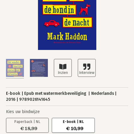
E-book
Epub met watermerkbeveiliging
Nederlands
2016
9789026141645
Kies uw bindwijze
Paperback | NL
E-book | NL
€ 18,99
€ 10,99