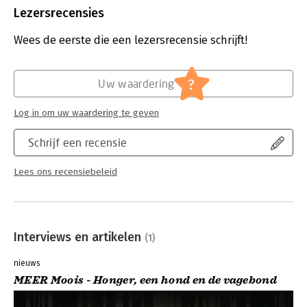
Bestandsformaat:
epub
Lezersrecensies
Aantal pagina's:
129
Uitgever:
Uitgeverij De Fontein
Wees de eerste die een lezersrecensie schrijft!
Verschijningsdatum:
5-7-2016
Hoofdrubriek:
Jeugd
,
Literatuur en romans
?
Uw waardering
Log in om uw waardering te geven
Schrijf een recensie
Lees ons recensiebeleid
Interviews en artikelen
(1)
nieuws
MEER Moois - Honger, een hond en de vagebond