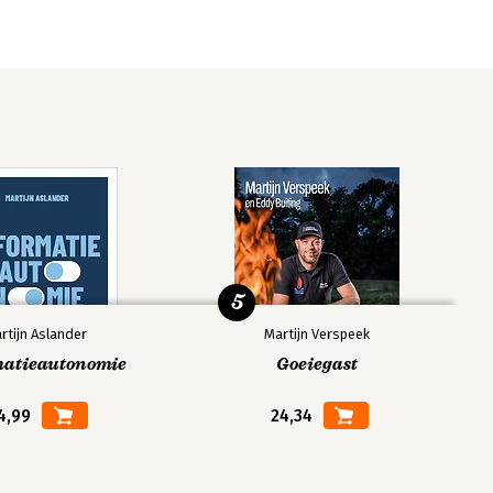
5
rtijn Aslander
Martijn Verspeek
matieautonomie
Goeiegast
4,99
24,34