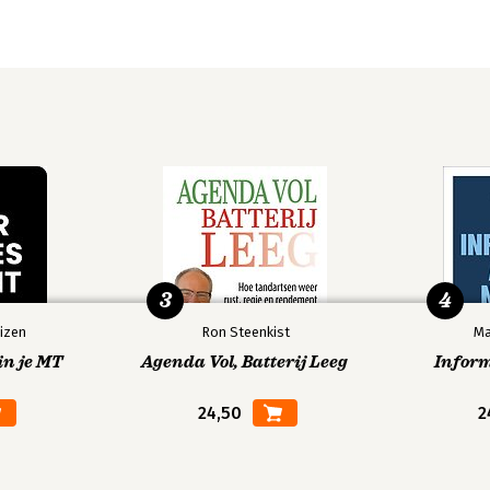
3
4
izen
Ron Steenkist
Ma
in je MT
Agenda Vol, Batterij Leeg
Infor
24,50
2