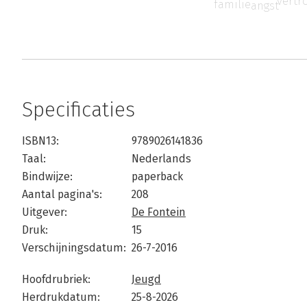
vertr
familie
angst
Specificaties
ISBN13:
9789026141836
Taal:
Nederlands
Bindwijze:
paperback
Aantal pagina's:
208
Uitgever:
De Fontein
Druk:
15
Verschijningsdatum:
26-7-2016
Hoofdrubriek:
Jeugd
Herdrukdatum:
25-8-2026