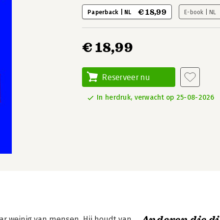
€ 18,99
Paperback | NL
E-book | NL
€ 18,99
Reserveer nu
In herdruk, verwacht op 25-08-2026
aar weinig van mensen. Hij houdt van