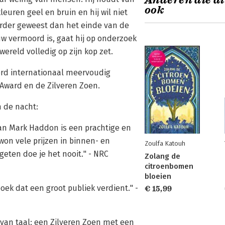
Anderen die di
ook
leuren geel en bruin en hij wil niet
verder geweest dan het einde van de
w vermoord is, gaat hij op onderzoek
 wereld volledig op zijn kop zet.
erd internationaal meervoudig
Award en de Zilveren Zoen.
n de nacht:
an Mark Haddon is een prachtige en
on vele prijzen in binnen- en
Zoulfa Katouh
rgeten doe je het nooit." - NRC
Zolang de
citroenbomen
bloeien
ek dat een groot publiek verdient." -
€ 15,99
van taal: een Zilveren Zoen met een