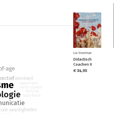
Lia Voerman
Didactisch
Coachen II
of-age
€ 34,95
pectief
identiteit
sme
waarheid
vertrouwen
familie
logie
waarheid
unicatie
ciale vaardigheden