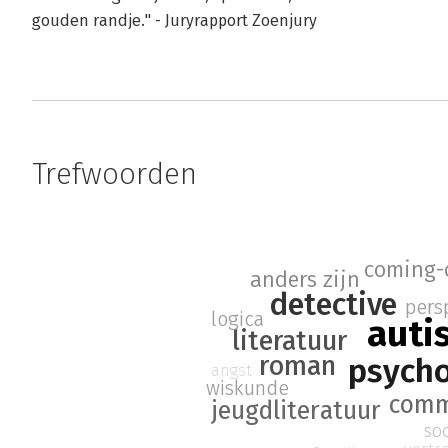
gouden randje." - Juryrapport Zoenjury
Trefwoorden
coming-
anders zijn
detective
pers
logica
auti
literatuur
roman
psycho
angst
wiskunde
comm
jeugdliteratuur
so