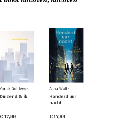
t boek kochten, kochten
Yorick Goldewijk
Anna Woltz
Duizend & ik
Honderd uur
nacht
€ 17,99
€ 17,99