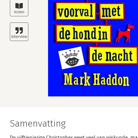
Samenvatting
De vijftienjarige Christopher weet veel van wiskunde, m