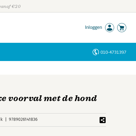
 vanaf €20
Inloggen
010-4731397
Personen
Trefwoorden
e voorval met de hond
uk
9789026141836