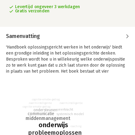
Levertijd ongeveer 3 werkdagen
Gratis verzonden
Samenvatting
'Handboek oplossingsgericht werken in het onderwijs' biedt
een grondige inleiding in het oplossingsgerichte denken.
Besproken wordt hoe u in willekeurig welke onderwijspositie
zo te werk kunt gaan dat u zich laat sturen door de oplossing
in plaats van het probleem. Het boek bestaat uit vier
onafhankelijk van elkaar te lezen delen: het
oplossingsgerichte denkkader, het werkveld van het onderwijs
als geheel, het instrumentarium en het 'doen en laten' in
leidinggeven, middenmanagement, onderwijzen, ondersteunen
cognitie-emotie-gedrag
en assisteren.
zwermintelligentie
zwermintelligentie
cognitie-emotie-gedrag
veerkracht
ondersteunen
Geen nieuw jargon of compleet andere benadering; wel een
communicatie
systemisch model
expertsysteem op basis van een zeer uitgebreide verzameling
middenmanagement
onderwijs
gevalsbeschrijvingen, waaruit iedere onderwijskracht naar
coaching
hartelust zal kunnen putten. De auteurs spreken de wens uit
probleemoplossen