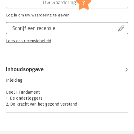
?
Uw waardering
Log in om uw waardering te geven
Schrijf een recensie
Lees ons recensiebeleid
Inhoudsopgave
Inleiding
Deel I Fundament
1. De onderleggers
2. De kracht van het gezond verstand
3. Non-specifieke variabelen
4. De zevenstappendans
5. De flowchart
6. Een drieledig mandaat