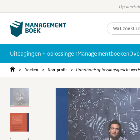
Op werkda
Uitdagingen + oplossingen
Managementboeken
Ove
Boeken
Non-profit
Handboek oplossingsgericht werke