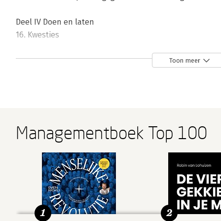
Deel IV Doen en laten
16. Kwesties
Noten
Toon meer
Literatuur
Personalia
Nawoord
Register
Aanbevelingen
Managementboek Top 100
1
2