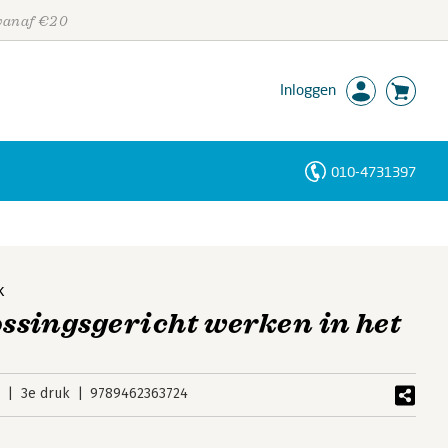
 vanaf €20
Inloggen
010-4731397
Personen
Trefwoorden
k
ssingsgericht werken in het
4
3e druk
9789462363724