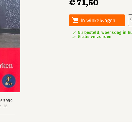
€ 71,50
In winkelwagen
Nu besteld, woensdag in hu
Gratis verzonden
IE 3939
e: 28