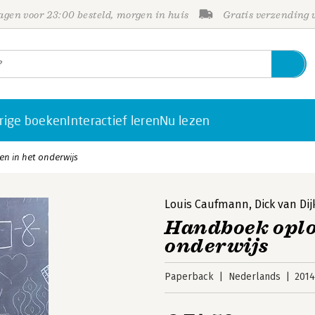
gen voor 23:00 besteld, morgen in huis
Gratis verzending
rige boeken
Interactief leren
Nu lezen
n in het onderwijs
Louis Caufmann
,
Dick van Dij
Handboek oplo
onderwijs
Paperback
Nederlands
201