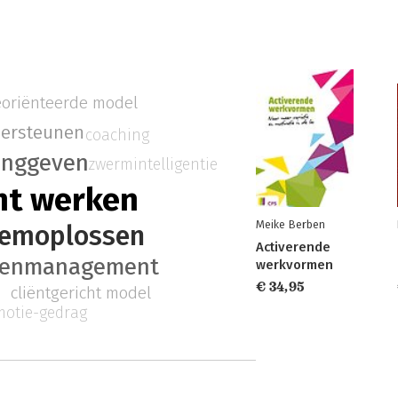
eoriënteerde model
ersteunen
coaching
inggeven
zwermintelligentie
ht werken
Meike Berben
eemoplossen
Activerende
enmanagement
werkvormen
€ 34,95
cliëntgericht model
motie-gedrag