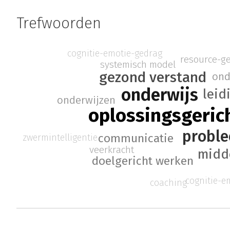
Trefwoorden
cognitie-emotie-gedrag
resource-g
systemisch model
gezond verstand
ond
onderwijs
leid
onderwijzen
oplossingsgeric
probl
communicatie
zwermintelligentie
veerkracht
midd
doelgericht werken
cognitie-e
coaching