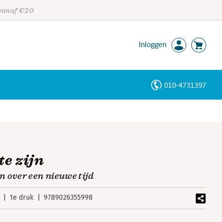
 vanaf €20
Inloggen
010-4731397
Personen
Trefwoorden
te zijn
 over een nieuwe tijd
1e druk
9789026355998