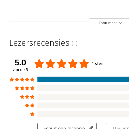
Toon meer
Lezersrecensies
(1)
5.0
1 stem
van de 5
Schrijf een recensie
Uw waa