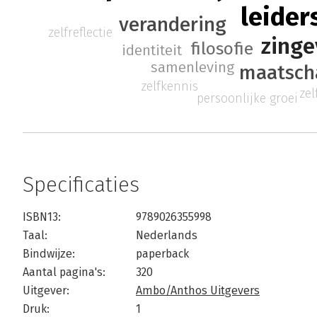
leider
verandering
zelfreflectie
zinge
filosofie
identiteit
samenleving
maatsch
zelfkennis
zel
persoonlijke groei
Specificaties
ISBN13:
9789026355998
Taal:
Nederlands
Bindwijze:
paperback
Aantal pagina's:
320
Uitgever:
Ambo/Anthos Uitgevers
Druk:
1