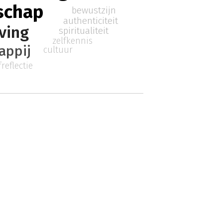
schap
bewustzijn
authenticiteit
ving
spiritualiteit
zelfkennis
appij
cultuur
freflectie