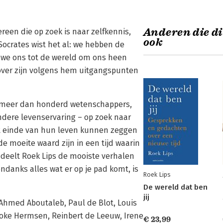
Anderen die di
ereen die op zoek is naar zelfkennis,
ook
 Socrates wist het al: we hebben de
e we ons tot de wereld om ons heen
over zijn volgens hem uitgangspunten
met meer dan honderd wetenschappers,
ndere levenservaring – op zoek naar
et einde van hun leven kunnen zeggen
e moeite waard zijn in een tijd waarin
? deelt Roek Lips de mooiste verhalen
 ondanks alles wat er op je pad komt, is
Roek Lips
De wereld dat ben
jij
t Ahmed Aboutaleb, Paul de Blot, Louis
 Joke Hermsen, Reinbert de Leeuw, Irene
€ 23,99