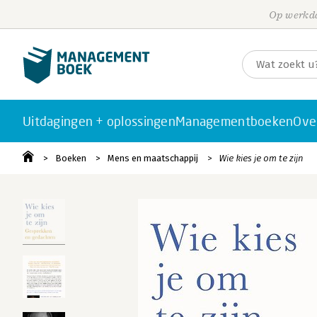
Op werkda
Uitdagingen + oplossingen
Managementboeken
Ove
Boeken
Mens en maatschappij
Wie kies je om te zijn