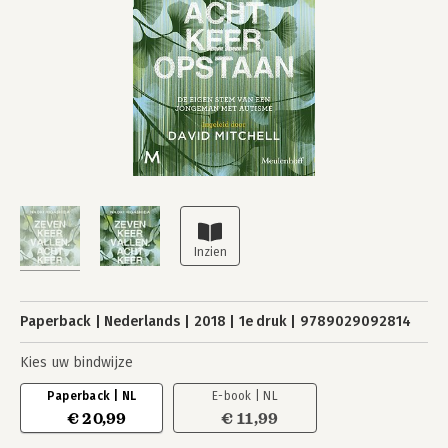
Paperback
Nederlands
2018
1e druk
9789029092814
Kies uw bindwijze
Paperback | NL
E-book | NL
€ 20,99
€ 11,99