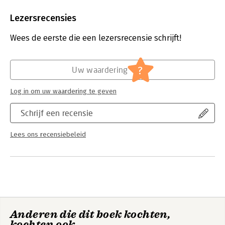
Aantal pagina's:
240
Uitgever:
Meulenhoff
Lezersrecensies
Druk:
1
Verschijningsdatum:
14-8-2018
Wees de eerste die een lezersrecensie schrijft!
Hoofdrubriek:
Psychologie
?
Uw waardering
Log in om uw waardering te geven
Schrijf een recensie
Lees ons recensiebeleid
Anderen die dit boek kochten,
kochten ook