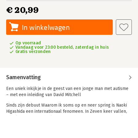
€ 20,99
In winkelwagen
Op voorraad
Vandaag voor 23:00 besteld, zaterdag in huis
Gratis verzonden
Samenvatting
Een uniek inkijkje in de geest van een jonge man met autisme
– met een inleiding van David Mitchell
Sinds zijn debuut Waarom ik soms op en neer spring is Naoki
Higashida een internationaal fenomeen. In Zeven keer vallen,
acht keer opstaan deelt hij zijn gedachten en ervaringen als
een vierentwintigjarige man die leeft met een ernstige vorm
van autisme. In korte en krachtige hoofdstukken beschrijft
Higashida zijn herinneringen aan school, opgroeien in zijn gezin,