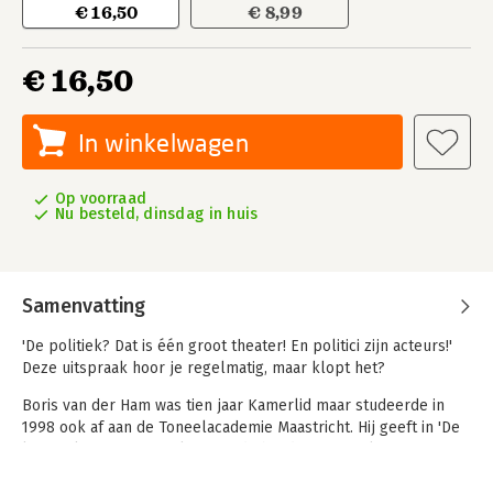
€ 16,50
€ 8,99
€ 16,50
In winkelwagen
Op voorraad
Nu besteld, dinsdag in huis
Samenvatting
'De politiek? Dat is één groot theater! En politici zijn acteurs!'
Deze uitspraak hoor je regelmatig, maar klopt het?
Boris van der Ham was tien jaar Kamerlid maar studeerde in
1998 ook af aan de Toneelacademie Maastricht. Hij geeft in 'De
koning kun je niet spelen' aan de hand van toneel- en
acteerwetten een origineel inkijkje in hoe politiek werkt.