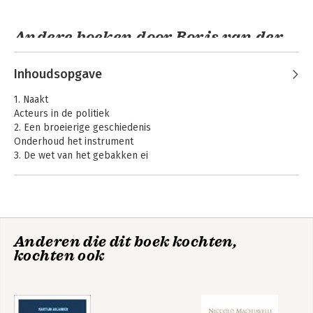
Andere boeken door Boris van der
Ham
Inhoudsopgave
1. Naakt
Acteurs in de politiek
2. Een broeierige geschiedenis
Onderhoud het instrument
3. De wet van het gebakken ei
Ga in het licht staan
4. De koning kun je niet spelen
Het geweer van Tsjechov
5. Drama is conflict
Zeg geen ‘Macbeth’
Wat vrije mensen
Anderen die dit boek kochten,
bindt
6. Ademen en nadenken
kochten ook
Langs bij het Nationale Toneel
Noten
Bekijk alle boeken
Woord van dank