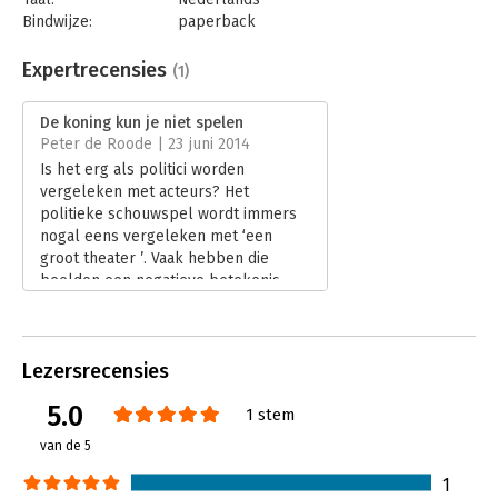
Bindwijze:
paperback
Aantal pagina's:
128
Uitgever:
Prometheus Bert Bakker
Expertrecensies
(1)
Druk:
4
Verschijningsdatum:
7-12-2016
De koning kun je niet spelen
Peter de Roode | 23 juni 2014
Hoofdrubriek:
Mens en maatschappij
Is het erg als politici worden
vergeleken met acteurs? Het
politieke schouwspel wordt immers
nogal eens vergeleken met ‘een
groot theater ’. Vaak hebben die
beelden een negatieve betekenis -
en dat is niet altijd terecht, aldus
voormalig acteur en politicus Boris
van der Ham.
Lezersrecensies
Lees verder
5.0
1 stem
van de 5
1