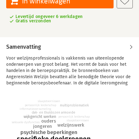
In winkelwagen
Levertijd ongeveer 6 werkdagen
Gratis verzonden
Samenvatting
Voor welzijnsprofessionals is vakkennis van uiteenlopende
onderwerpen van groot belang. Het vormt de basis voor het
handelen in de beroepspraktijk. De bronnenboeken van
Angerenstein Welzijn bevatten alle benodigde theorie voor de
beginnende beroepsbeoefenaar. In de digitale leeromgeving
van Angerenstein staan bij elk thema gevarieerde
verwerkingsopdrachten.
slaapstoornissen
persoonlijk leiderschap
multiproblematiek
Persoonlijk begeleider specifieke doelgroepen is het
informatieverzameling
profielboek voor niveau 4 van de methode Angerenstein
armoede
dak- en thuislozen
wijkgericht werken
persoonlijk leiderschap
Welzijn. Dit bronnenboek bevat informatie over de
ouders
slaapstoornissen
seksuele dysfuncties
onderwerpen: begeleidingsplan, dagbesteding, werk,
welzijnswerk
jongeren
informatie verzamelen met de cliënt, cliënten in de wijk,
psychische beperkingen
armoede, schulden, asielmigranten, gezinssystemen, jongeren,
specifieke doelgroepen