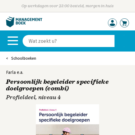
Op werkdagen voor 23:00 besteld, morgen in huis
Schoolboeken
Farla
e.a.
Persoonlijk begeleider specifieke
doelgroepen (combi)
Profieldeel, niveau 4