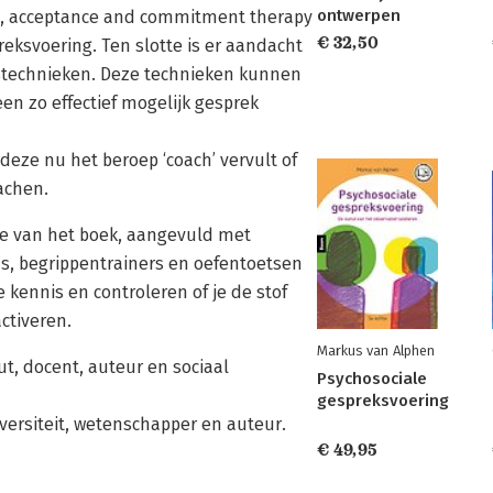
ontwerpen
ET), acceptance and commitment therapy
€ 32,50
eksvoering. Ten slotte is er aandacht
stechnieken. Deze technieken kunnen
en zo effectief mogelijk gesprek
deze nu het beroep ‘coach’ vervult of
achen.
ie van het boek, aangevuld met
s, begrippentrainers en oefentoetsen
kennis en controleren of je de stof
ctiveren.
Markus van Alphen
ut, docent, auteur en sociaal
Psychosociale
gespreksvoering
versiteit, wetenschapper en auteur.
€ 49,95