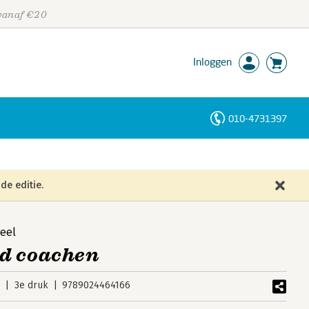
 vanaf €20
Inloggen
010-4731397
Personen
Trefwoorden
de editie.
eel
d coachen
5
3e druk
9789024464166