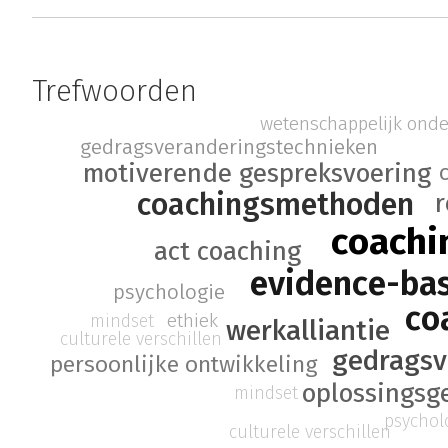
Trefwoorden
wetenschappelijk ond
gedragsveranderingstechnieken
motiverende gespreksvoering
coachingsmethoden
r
coachi
act coaching
evidence-ba
psychologie
co
ethiek
mindset
werkalliantie
culturele verschillen
gedragsv
persoonlijke ontwikkeling
oplossingsg
mindset
psychol
culturele verschillen