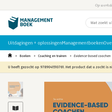
Op werkda
Uitdagingen + oplossingen
Managementboeken
Ove
Boeken
Coaching en trainen
Evidence-based coachen
U heeft gezocht op 9789041510761. Het product dat u zocht is n