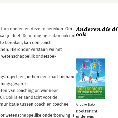
Anderen die di
n hun doelen en deze te bereiken. Om
ook
wat je doet. De uitdaging is dan ook om
 te bereiken, kan een coach
hen. Hieronder verstaan we het
t wetenschappelijk onderzoek
ngstraject, en, indien een coach iemand
achingsgesprek.
unten van coaching en wanneer
). Ook is er aandacht voor de
mmunicatie tussen coach en coachee.
Anouke Bakx
Doelgericht
or wetenschappelijke onderbouwing is
onderwijs