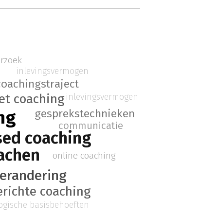
erzoek
inlevingsvermogen
coachingstraject
inlevingsvermogen
et coaching
gesprekstechnieken
ng
communicatie
sed coaching
achen
online coaching
erandering
erichte coaching
ogische basisbehoeften