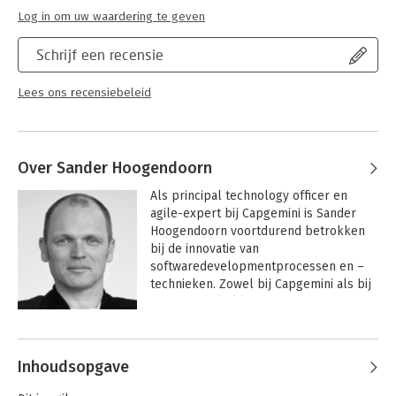
Log in om uw waardering te geven
Schrijf een recensie
Lees ons recensiebeleid
Over Sander Hoogendoorn
Als principal technology officer en 
agile-expert bij Capgemini is Sander 
Hoogendoorn voortdurend betrokken 
bij de innovatie van 
softwaredevelopmentprocessen en –
technieken. Zowel bij Capgemini als bij 
internationale klanten.

Andere boeken door Sander
Hoogendoorn heeft veel projecten 
Hoogendoorn
gecoacht, schrijft boeken over UML en 
Inhoudsopgave
agile en publiceerde meer dan 200 
artikelen in internationale tijdschriften. 