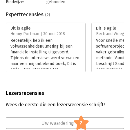
Bindwijze:
gebonden
"Een snelle en wendbare inleiding tot agile. Precies zoals het
Aantal pagina's:
208
zou moeten." - Ron Tolido, CTO, Capgemini Continental
Uitgever:
Pearson Education NL
Expertrecensies
(2)
EuropeInhoud
Druk:
1
Verschijningsdatum:
17-7-2015
Dit is agile
Dit is agile
Henny Portman | 30 mei 2018
Bertrand Weegenaa
Hoofdrubriek:
Projectmanagement
Recentelijk heb ik een
Voor snelle met n
volwassenheidsnulmeting bij een
softwareprojecte
financiële instelling uitgevoerd.
vaker gebruikgema
Tijdens de interviews werd verwezen
methode. Vanuit zi
naar een, mij onbekend boek, Dit is
beschrijft Sande
agile – Van introductie tot
deze methode wer
implementatie, dat deze organisatie
Lees verder
als leidraad gebruikt had bij het
invoeren van agile. Uiteraard kon ik
Lezersrecensies
het niet laten om dit door Sander
Hoogendoorn geschreven boek te
Wees de eerste die een lezersrecensie schrijft!
recenseren.
Lees verder
?
Uw waardering