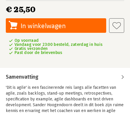
€ 25,50
In winkelwagen
Op voorraad
Vandaag voor 23:00 besteld, zaterdag in huis
Gratis verzonden
Past door de brievenbus
Samenvatting
'Dit is agile' is een fascinerende reis langs alle facetten van
agile, zoals backlogs, stand-up meetings, retrospectives,
specification by example, agile dashboards en test driven
development. Sander Hoogendoorn deelt in dit boek zijn ruime
kennis en ervaring met het coachen van en werken in agile
teams. Dankzij de vele illustraties en praktijkvoorbeelden is
'Dit is agile' niet alleen een duidelijke gids voor beginners,
maar bevat het ook talloze tips en nieuwe inzichten voor de