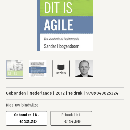
Gebonden
Nederlands
2012
1e druk
9789043025324
Kies uw bindwijze
Gebonden | NL
E-book | NL
€ 25,50
€ 14,99