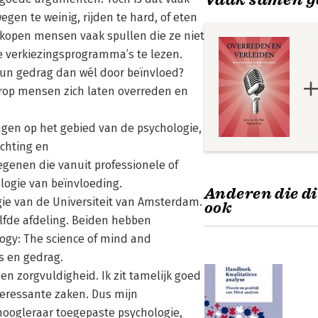
gen te weinig, rijden te hard, of eten
t kopen mensen vaak spullen die ze niet
 verkiezingsprogramma’s te lezen.
n gedrag dan wél door beïnvloed?
arop mensen zich laten overreden en
ingen op het gebied van de psychologie,
ichting en
genen die vanuit professionele of
logie van beïnvloeding.
Anderen die di
ogie van de Universiteit van Amsterdam.
ook
elfde afdeling. Beiden hebben
gy: The science of mind and
s en gedrag.
en zorgvuldigheid. Ik zit tamelijk goed
nteressante zaken. Dus mijn
 hoogleraar toegepaste psychologie,