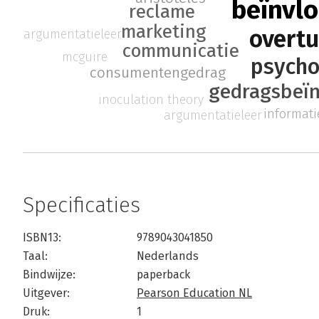
beïnvl
reclame
marketing
overt
argumentatieleer
communicatie
mcguire
psycho
consumentengedrag
gedragsbeïn
inoculation theory
informat
argumentatieleer
Specificaties
ISBN13:
9789043041850
Taal:
Nederlands
Bindwijze:
paperback
Uitgever:
Pearson Education NL
Druk:
1