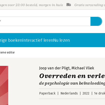
gen voor 23:00 besteld, morgen in huis
Gratis verzending
rige boeken
Interactief leren
Nu lezen
iene editie
Joop van der Pligt
,
Michael Vliek
Overreden en verlei
de psychologie van beïnvloedin
Paperback
Nederlands
2022
1e dru