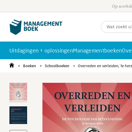
Op werkda
Uitdagingen + oplossingen
Managementboeken
Ove
Boeken
Schoolboeken
Overreden en verleiden, 1e herz