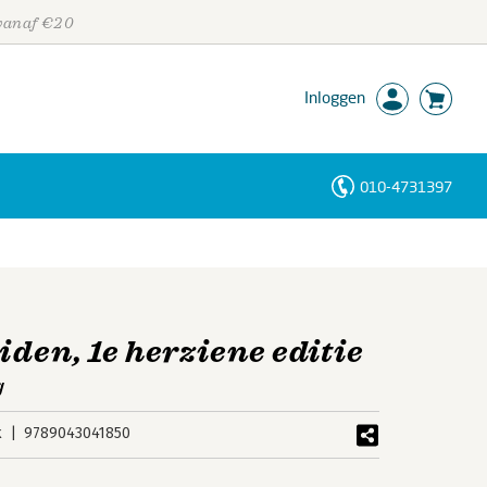
 vanaf €20
Inloggen
010-4731397
Personen
Trefwoorden
den, 1e herziene editie
g
k
9789043041850