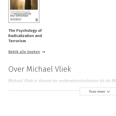
The Psychology of
Radicalization and
Terrorism
Bekijk alle boeken
Over Michael Vliek
Michael Vliek is docent en onderwijscoördinator bij de Af
van Amsterdam. Michael Vliek heeft meerdere studiebo
Toon meer