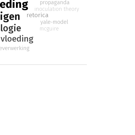
oeding
propaganda
inoculation theory
uigen
retorica
yale-model
logie
mcguire
vloeding
ieverwerking