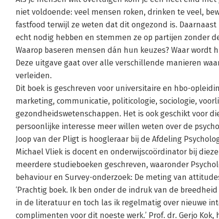
niet voldoende: veel mensen roken, drinken te veel, bewe
fastfood terwijl ze weten dat dit ongezond is. Daarnaas
echt nodig hebben en stemmen ze op partijen zonder de
Waarop baseren mensen dán hun keuzes? Waar wordt hu
Deze uitgave gaat over alle verschillende manieren wa
verleiden.
Dit boek is geschreven voor universitaire en hbo-opleid
marketing, communicatie, politicologie, sociologie, voorl
gezondheidswetenschappen. Het is ook geschikt voor die
persoonlijke interesse meer willen weten over de psycho
Joop van der Pligt is hoogleraar bij de Afdeling Psychol
Michael Vliek is docent en onderwijscoördinator bij diez
meerdere studieboeken geschreven, waaronder Psycholo
behaviour en Survey-onderzoek: De meting van attitude
‘Prachtig boek. Ik ben onder de indruk van de breedheid 
in de literatuur en toch las ik regelmatig over nieuwe i
complimenten voor dit noeste werk.’ Prof. dr. Gerjo Kok,