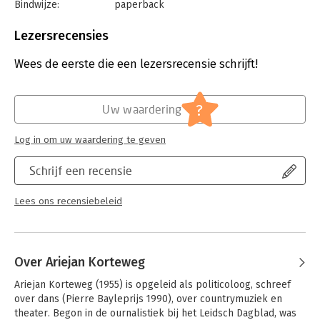
Bindwijze:
paperback
Aantal pagina's:
238
Uitgever:
De Geus
Lezersrecensies
Druk:
3
Verschijningsdatum:
24-12-2025
Wees de eerste die een lezersrecensie schrijft!
Hoofdrubriek:
Mens en maatschappij
?
Uw waardering
Log in om uw waardering te geven
Schrijf een recensie
Lees ons recensiebeleid
Over Ariejan Korteweg
Ariejan Korteweg (1955) is opgeleid als politicoloog, schreef 
over dans (Pierre Bayleprijs 1990), over countrymuziek en 
theater. Begon in de ournalistiek bij het Leidsch Dagblad, was 