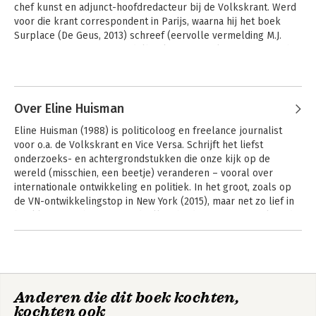
chef kunst en adjunct-hoofdredacteur bij de Volkskrant. Werd 
voor die krant correspondent in Parijs, waarna hij het boek 
Surplace (De Geus, 2013) schreef (eervolle vermelding M.J. 
Brusseprijs 2014; ‘Een modelboek, een zowel compositorisch 
als analytisch ijzersterke beschouwing’). Is sinds 2013 politiek 
Andere boeken door Ariejan
redacteur. Verbaast zich in Den Haag net zo vaak als in 
Korteweg
Frankrijk.
Over Eline Huisman
Eline Huisman (1988) is politicoloog en freelance journalist 
voor o.a. de Volkskrant en Vice Versa. Schrijft het liefst 
onderzoeks- en achtergrondstukken die onze kijk op de 
wereld (misschien, een beetje) veranderen – vooral over 
internationale ontwikkeling en politiek. In het groot, zoals op 
de VN-ontwikkelingstop in New York (2015), maar net zo lief in 
het klein; over het nut van doelloosheid of vergeten politici die 
een tv-serie verdienen. Vanaf dit najaar schrijft ze vanuit haar 
Andere boeken door Eline Huisman
nieuwe woonplaats Rabat (Marokko).
Lobbyland
Het Haagse moeras
Anderen die dit boek kochten,
kochten ook