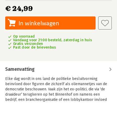
€ 24,99
In winkelwagen
Op voorraad
Vandaag voor 21:00 besteld, zaterdag in huis
Gratis verzonden
Past door de brievenbus
Samenvatting
Elke dag wordt in ons land de politieke besluitvorming
beïnvloed door figuren die zichzelf als oliemannetjes van de
democratie beschouwen. Vaak zijn het ex-politici, die via ‘de
draaideur’ terugkeren op het Binnenhof om namens een
bedrijf, een brancheorganisatie of een lobbykantoor invloed
uit te oefenen op hun voormalige collega’s.
Ariejan Korteweg en Eline Huisman brengen in
Lobbyland
deze