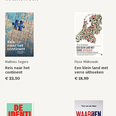
Bekijk alle boeken
Lobbyland
Mathieu Segers
Floor Milikowski
Bekijk alle boeken
Reis naar het
Een klein land met
continent
verre uithoeken
€ 22,50
€ 18,99