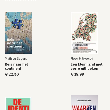
Bekijk alle boeken
Lobbyland
Mathieu Segers
Floor Milikowski
Bekijk alle boeken
Reis naar het
Een klein land met
continent
verre uithoeken
€ 22,50
€ 18,99