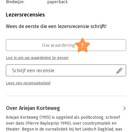
Bindwijze:
paperback
Aantal pagina's:
238
Uitgever:
De Geus
Lezersrecensies
Druk:
3
Verschijningsdatum:
24-12-2025
Wees de eerste die een lezersrecensie schrijft!
Hoofdrubriek:
Mens en maatschappij
?
Uw waardering
Log in om uw waardering te geven
Schrijf een recensie
Lees ons recensiebeleid
Over Ariejan Korteweg
Ariejan Korteweg (1955) is opgeleid als politicoloog, schreef 
over dans (Pierre Bayleprijs 1990), over countrymuziek en 
theater. Begon in de ournalistiek bij het Leidsch Dagblad, was 