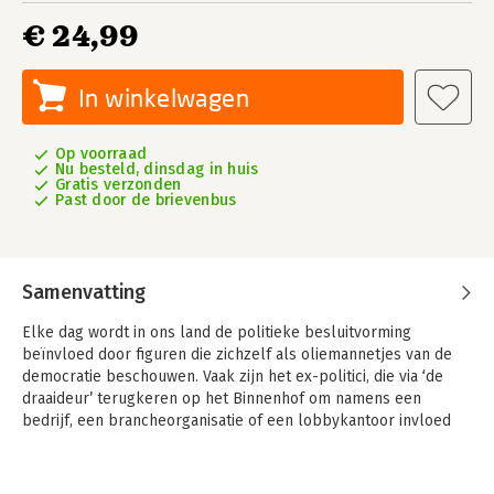
€ 24,99
In winkelwagen
Op voorraad
Nu besteld, dinsdag in huis
Gratis verzonden
Past door de brievenbus
Samenvatting
Elke dag wordt in ons land de politieke besluitvorming
beïnvloed door figuren die zichzelf als oliemannetjes van de
democratie beschouwen. Vaak zijn het ex-politici, die via ‘de
draaideur’ terugkeren op het Binnenhof om namens een
bedrijf, een brancheorganisatie of een lobbykantoor invloed
uit te oefenen op hun voormalige collega’s.
Ariejan Korteweg en Eline Huisman brengen in
Lobbyland
deze