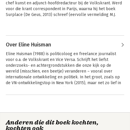
chef kunst en adjunct-hoofdredacteur bij de Volkskrant. Werd 
voor die krant correspondent in Parijs, waarna hij het boek 
Surplace (De Geus, 2013) schreef (eervolle vermelding M.J. 
Brusseprijs 2014; ‘Een modelboek, een zowel compositorisch 
als analytisch ijzersterke beschouwing’). Is sinds 2013 politiek 
Andere boeken door Ariejan
redacteur. Verbaast zich in Den Haag net zo vaak als in 
Korteweg
Frankrijk.
Over Eline Huisman
Eline Huisman (1988) is politicoloog en freelance journalist 
voor o.a. de Volkskrant en Vice Versa. Schrijft het liefst 
onderzoeks- en achtergrondstukken die onze kijk op de 
wereld (misschien, een beetje) veranderen – vooral over 
internationale ontwikkeling en politiek. In het groot, zoals op 
de VN-ontwikkelingstop in New York (2015), maar net zo lief in 
het klein; over het nut van doelloosheid of vergeten politici die 
een tv-serie verdienen. Vanaf dit najaar schrijft ze vanuit haar 
Andere boeken door Eline Huisman
nieuwe woonplaats Rabat (Marokko).
Lobbyland
Het Haagse moeras
Anderen die dit boek kochten,
kochten ook