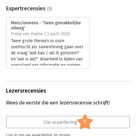
Beveiliging:
watermerk
Bestandsformaat:
epub
Expertrecensies
‘Ogenschijnlijk losjes denkend, zonder een al te zichtbare rode
(1)
Aantal pagina's:
137
draad aan te brengen, komt Heijne tot belangrijke inzichten.’
Uitgever:
Prometheus
de Volkskrant
Mens/onmens - 'Geen gemakkelijke
Druk:
1
uitweg'
‘Een schitterend essay!’ - Adriaan van Dis over Onbehagen.
Verschijningsdatum:
31-1-2020
Freija van Duijne | 2 april 2020
Twee grote thema's in onze
Hoofdrubriek:
Mens en maatschappij
zoektocht als samenleving gaan over
de vraag ‘wat kan / wil ik geloven?'
en ‘wie is wij?'. Waarheid in tijden van
overvloed aan informatie en opinies.
Identiteit in tijden van een steeds
diverser wordende samenleving.
Lees verder
Lezersrecensies
Wees de eerste die een lezersrecensie schrijft!
?
Uw waardering
Log in om uw waardering te geven