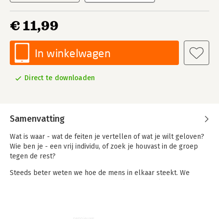
€ 11,99
In winkelwagen
Direct te downloaden
Samenvatting
Wat is waar - wat de feiten je vertellen of wat je wilt geloven?
Wie ben je - een vrij individu, of zoek je houvast in de groep
tegen de rest?
Steeds beter weten we hoe de mens in elkaar steekt. We
weten waarom we geneigd zijn in hokjes te denken, waarom we
liever verbroederen met mensen die op ons lijken dan met
vreemden. En ook hoe gemakkelijk mensen gemanipuleerd
kunnen worden, via sociale media en door politici.
nepnieuws