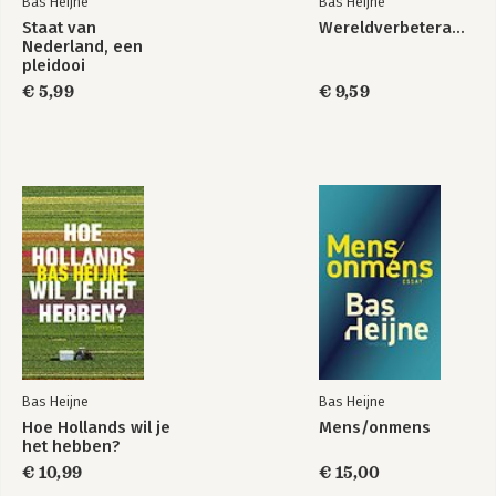
Bas Heijne
Bas Heijne
Onbehagen
Voor de democratie
Staat van
Wereldverbeteraars
Nederland, een
pleidooi
€ 5,99
€ 9,59
Bekijk alle boeken
Bas Heijne
Bas Heijne
Hoe Hollands wil je
Mens/onmens
het hebben?
€ 10,99
€ 15,00