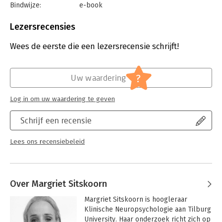
Bindwijze:
e-book
Beveiliging:
watermerk
Bestandsformaat:
epub
Lezersrecensies
Aantal pagina's:
114
Uitgever:
Prometheus
Wees de eerste die een lezersrecensie schrijft!
Druk:
2
Verschijningsdatum:
3-12-2019
?
Uw waardering
Hoofdrubriek:
Psychologie
Log in om uw waardering te geven
Schrijf een recensie
Lees ons recensiebeleid
Over Margriet Sitskoorn
Margriet Sitskoorn is hoogleraar 
Klinische Neuropsychologie aan Tilburg 
University. Haar onderzoek richt zich op 