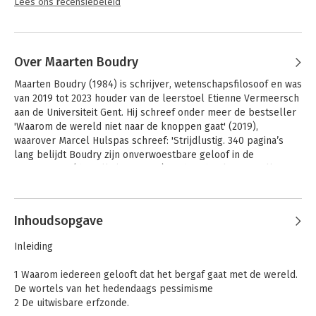
Lees ons recensiebeleid
Over Maarten Boudry
Maarten Boudry (1984) is schrijver, wetenschapsfilosoof en was 
van 2019 tot 2023 houder van de leerstoel Etienne Vermeersch 
aan de Universiteit Gent. Hij schreef onder meer de bestseller 
'Waarom de wereld niet naar de knoppen gaat' (2019), 
waarover Marcel Hulspas schreef: 'Strijdlustig. 340 pagina’s 
lang belijdt Boudry zijn onverwoestbare geloof in de 
vooruitgang' (de Volkskrant, ****). Andere boeken zijn 'Illusies 
voor gevorderden' (2015) en 'Waarom ons klimaat niet naar de 
Andere boeken door Maarten
knoppen gaat (als we het hoofd koel houden)' (2021).
Boudry
Inhoudsopgave
Inleiding
1 Waarom iedereen gelooft dat het bergaf gaat met de wereld.
De wortels van het hedendaags pessimisme
2 De uitwisbare erfzonde.