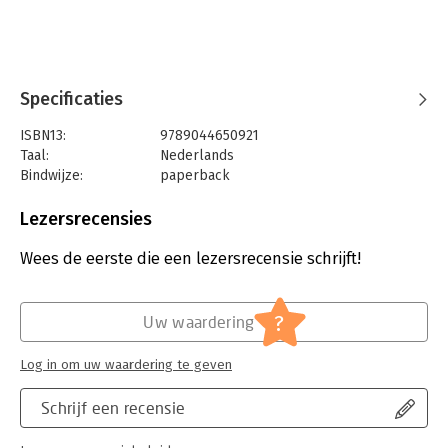
Specificaties
ISBN13:
9789044650921
Taal:
Nederlands
Bindwijze:
paperback
Aantal pagina's:
344
Uitgever:
Prometheus
Lezersrecensies
Druk:
1
Verschijningsdatum:
19-1-2022
Wees de eerste die een lezersrecensie schrijft!
Hoofdrubriek:
Mens en maatschappij
?
Uw waardering
Log in om uw waardering te geven
Schrijf een recensie