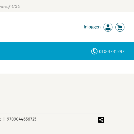
 vanaf €20
Inloggen
010-4731397
Personen
Trefwoorden
k
9789044656725