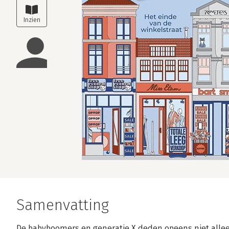
Samenvatting
De babyboomers en generatie X deden opeens niet alle