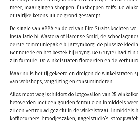
meer, maar gingen shoppen, funshoppen zelfs. De winke
er talrijke ketens uit de grond gestampt.
De single van ABBA en de cd van Dire Straits kochten we b
installatie bij Wastora of Harense Smid, de schoolagenda 
eerste communiepakje bij Kreymborg, de plussize kleding 
Bonneterie en het bestek bij Hoyng. De Gruyter had zijn
zijn formule. De winkelstraten floreerden en de verhuu
Maar nu is het tij gekeerd en dreigen de winkelstraten
van webshops, vergrijzing en consuminderen.
Alles moet weg! schildert de lotgevallen van 25 winke
betoverden met een gouden formule en inmiddels weer te
zij een vertrouwd gezicht in de winkelstraat. Inmiddel
koffiecorners, broodjeszaken, nagelstudio’s, stroopwafel