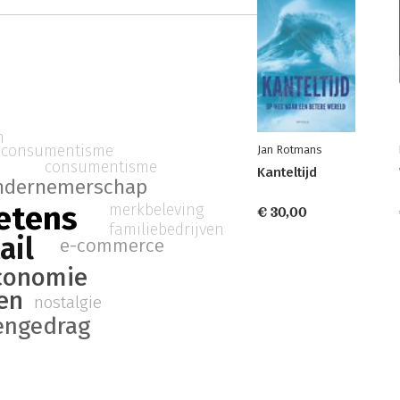
n
consumentisme
Jan Rotmans
consumentisme
Kanteltijd
ndernemerschap
etens
merkbeleving
€ 30,00
familiebedrijven
ail
e-commerce
conomie
en
nostalgie
engedrag