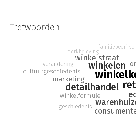
Trefwoorden
familiebedrijve
merkbeleving
winkelstraat
o
winkelen
verandering
cultuurgeschiedenis
winkelk
marketing
ret
detailhandel
e
winkelformule
warenhuiz
geschiedenis
consument