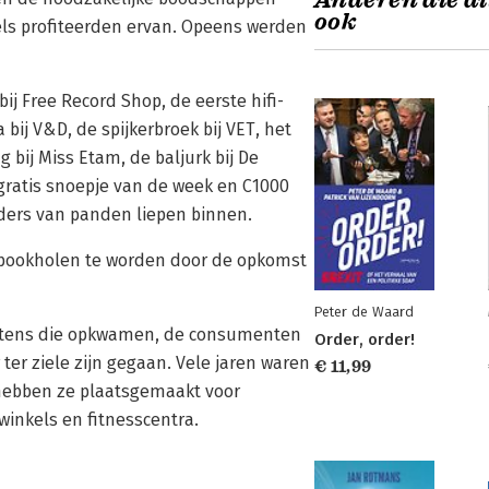
Anderen die di
ook
ls profiteerden ervan. Opeens werden
ij Free Record Shop, de eerste hifi-
bij V&D, de spijkerbroek bij VET, het
bij Miss Etam, de baljurk bij De
 gratis snoepje van de week en C1000
rders van panden liepen binnen.
 spookholen te worden door de opkomst
Peter de Waard
lketens die opkwamen, de consumenten
Order, order!
r ziele zijn gegaan. Vele jaren waren
€ 11,99
s hebben ze plaatsgemaakt voor
winkels en fitnesscentra.