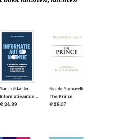
t boek kochten, kochten
Martijn Aslander
Niccolo Machiavelli
Informatieautonomie
The Prince
€ 24,99
€ 28,07