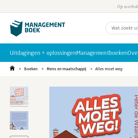
Op werkda
Uitdagingen + oplossingen
Managementboeken
Ove
Boeken
Mens en maatschappij
Alles moet weg