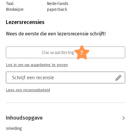
Taal:
Nederlands
Bindwijze:
paperback
Aantal pagina's:
256
Uitgever:
Prometheus
Lezersrecensies
Druk:
1
Verschijningsdatum:
4-9-2024
Wees de eerste die een lezersrecensie schrijft!
Hoofdrubriek:
Mens en maatschappij
?
Uw waardering
Log in om uw waardering te geven
Schrijf een recensie
Lees ons recensiebeleid
Inhoudsopgave
Inleiding