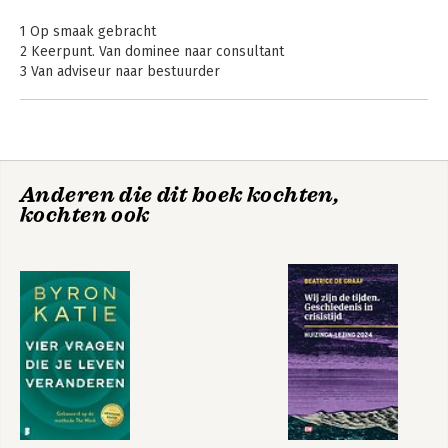
1 Op smaak gebracht
2 Keerpunt. Van dominee naar consultant
3 Van adviseur naar bestuurder
4 Avontuur in de polder
5 Naar het Provinciehuis
6 De Staat en de Straat
7 Hoe nu verder
Anderen die dit boek kochten,
Woord van dank 251
kochten ook