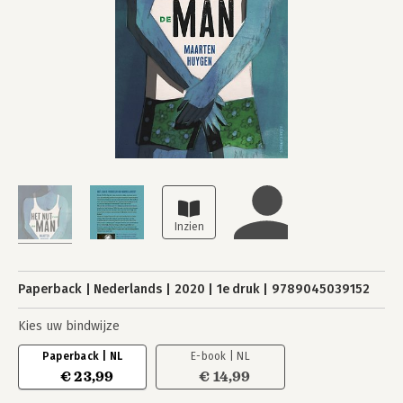
Paperback
Nederlands
2020
1e druk
9789045039152
Kies uw bindwijze
Paperback | NL
E-book | NL
€ 23,99
€ 14,99