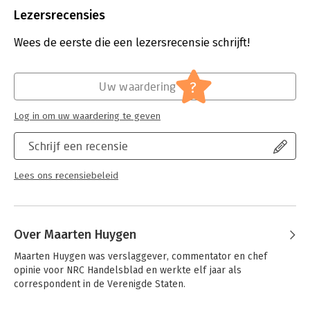
Uitgever:
Atlas-Contact
Lezersrecensies
Druk:
1
Verschijningsdatum:
3-2-2021
Wees de eerste die een lezersrecensie schrijft!
Hoofdrubriek:
Psychologie
Herdrukdatum:
31-12-2026
?
Uw waardering
Log in om uw waardering te geven
Schrijf een recensie
Lees ons recensiebeleid
Over Maarten Huygen
Maarten Huygen was verslaggever, commentator en chef 
opinie voor NRC Handelsblad en werkte elf jaar als 
correspondent in de Verenigde Staten.