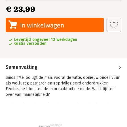
€ 23,99
In winkelwagen
Levertijd ongeveer 12 werkdagen
Gratis verzonden
Samenvatting
Sinds #MeToo ligt de man, vooral de witte, opnieuw onder vuur
als wellustig patriarch en geprivilegieerd onderdrukker.
Feminisme bloeit en de man raakt uit de mode. Wat blijft er
over van mannelijkheid?
Is die uitsluitend aangeleerd of zit er ook een biologisch
element in? Doet dat ertoe? Zijn er ook voordelen aan het
riskante gedrag en de monomanie van veel mannen? Wat
kunnen mannen van vrouwen leren en wat kunnen vrouwen
sociologie
#metoo
van mannen leren? Is het de schuld van de man dat vrouwen