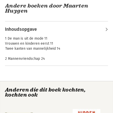
Andere boeken door Maarten
Huygen
Inhoudsopgave
1 De man is uit de mode 11
Vrouwen en kinderen eerst 11
Twee kanten van mannelijkheid 14
2 Mannenvriendschap 24
Voetbal 24
Facebookvrienden 31
Competitieve kameraadschap 34
Het nut van de man
Delinquente genootschappen 39
Het studentencorps 45
Anderen die dit boek kochten,
kochten ook
3 Wat vrouwen van mannen kunnen leren en omgekeerd 51
Bekijk alle boeken
Bokito voor vrouwen 51
Gewoon terugintimideren 56
Stap naar voren 62