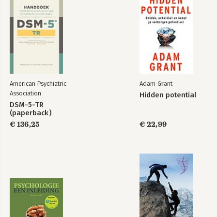
Vrouwelijke vaardigheden 65
Mannen die het niet redden 68
4 De kater van #MeToo 73
De hashtag 73
De kater van #MeToo 78
Zware bewijslast 83
Kindermisbruik 87
Ontslag zonder onderzoek 94
American Psychiatric
Adam Grant
Mislukt experiment met anonieme aanklachten 97
Association
Hidden potential
Juridisering 101
DSM-5-TR
De vrouw als dader 103
(paperback)
Preventie 107
€ 136,25
€ 22,99
5 Het temmen van de man 113
Elkaar wiegen bij de tamtam 113
Ontgroening 122
Padvinders 124
Seksuele voorlichting 128
6 Is mannelijkheid aanleg of aangeleerd? 139
De richtingenstrijd 139
Poppen voor jongens 142