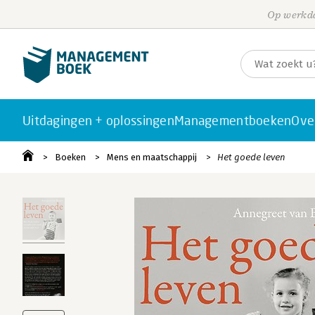
Op werkda
Uitdagingen + oplossingen
Managementboeken
Ove
Boeken
Mens en maatschappij
Het goede leven