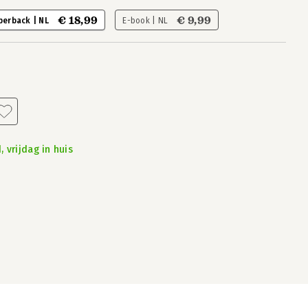
€ 18,99
€ 9,99
perback | NL
E-book | NL
 vrijdag in huis