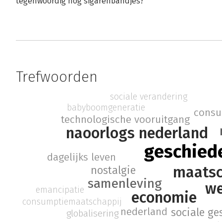
tegenwoordig nog sigarenbandjes?
Trefwoorden
sociale verandering
babyboomgeneratie
consu
technologische vooruitgang
naoorlogs nederland
geschied
dagelijks leven
maatsc
nostalgie
samenleving
we
emancipatie
economie
consumptiemaatschappij
nederland
sociale ge
globalisering