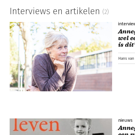
Interviews en artikelen
(2)
intervie
Anneg
wel e
is dit
Hans van 
nieuws
Anneg
een n