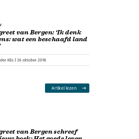
w
reet van Bergen: ‘Ik denk
ens: wat een beschaafd land
’
der Klis
26 oktober 2018
Artikel lezen
reet van Bergen schreef
ieuw boek: Het goede leven