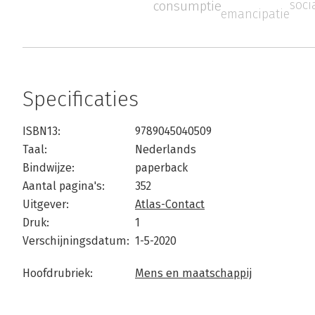
soci
consumptie
emancipatie
Specificaties
ISBN13:
9789045040509
Taal:
Nederlands
Bindwijze:
paperback
Aantal pagina's:
352
Uitgever:
Atlas-Contact
Druk:
1
Verschijningsdatum:
1-5-2020
Hoofdrubriek:
Mens en maatschappij