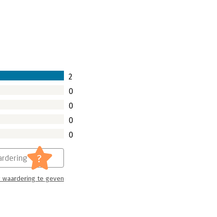
2
0
0
0
0
?
rdering
 waardering te geven