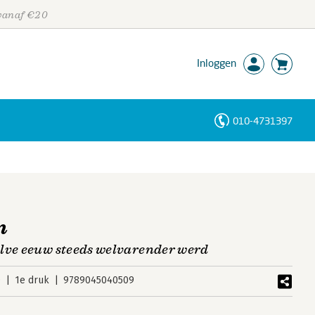
 vanaf €20
Inloggen
010-4731397
Personen
Trefwoorden
n
lve eeuw steeds welvarender werd
0
1e druk
9789045040509