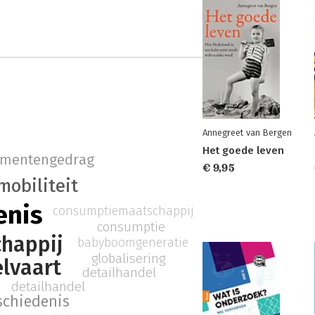
Annegreet van Bergen
Het goede leven
mentengedrag
€ 9,95
mobiliteit
enis
consumptiemaatschappij
consumptie
happij
babyboomgeneratie
globalisering
lvaart
detailhandel
detailhandel
schiedenis