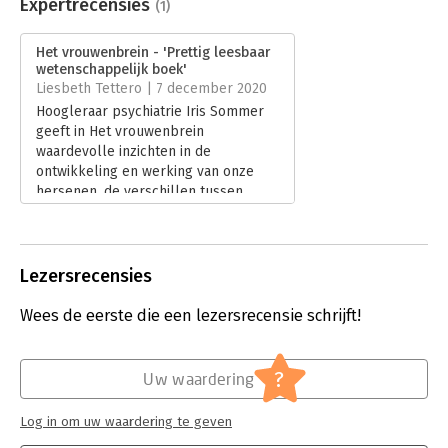
Uitgever:
Atlas-Contact
Expertrecensies
(1)
Druk:
8
Verschijningsdatum:
17-10-2023
Het vrouwenbrein - 'Prettig leesbaar
wetenschappelijk boek'
Hoofdrubriek:
Psychologie
Liesbeth Tettero | 7 december 2020
Hoogleraar psychiatrie Iris Sommer
geeft in Het vrouwenbrein
waardevolle inzichten in de
ontwikkeling en werking van onze
hersenen, de verschillen tussen
vrouwen- en mannenhersenen en van
welke verschillen we ons wel en van
welke we ons niet iets moeten
aantrekken.
Lezersrecensies
Lees verder
Wees de eerste die een lezersrecensie schrijft!
?
Uw waardering
Log in om uw waardering te geven