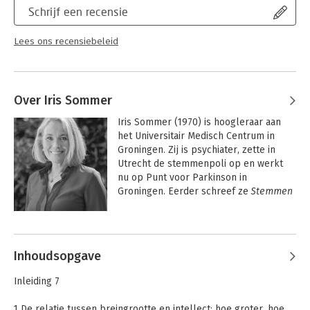
Schrijf een recensie
Lees ons recensiebeleid
Over Iris Sommer
Iris Sommer (1970) is hoogleraar aan 
het Universitair Medisch Centrum in 
Groningen. Zij is psychiater, zette in 
Utrecht de stemmenpoli op en werkt 
nu op Punt voor Parkinson in 
Groningen. Eerder schreef ze 
Stemmen 
horen
.
Andere boeken door Iris Sommer
Inhoudsopgave
Inleiding 7
1 De relatie tussen breingrootte en intellect: hoe groter, hoe