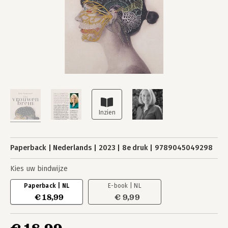
Paperback
Nederlands
2023
8e druk
9789045049298
Kies uw bindwijze
Paperback | NL
E-book | NL
€ 18,99
€ 9,99