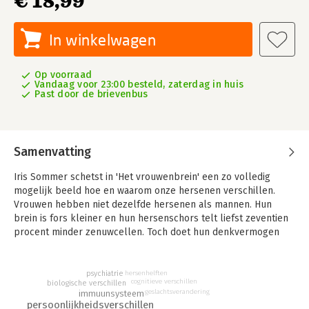
€ 18,99
In winkelwagen
Op voorraad
Vandaag voor 23:00 besteld, zaterdag in huis
Past door de brievenbus
Samenvatting
Iris Sommer schetst in 'Het vrouwenbrein' een zo volledig
mogelijk beeld hoe en waarom onze hersenen verschillen.
Vrouwen hebben niet dezelfde hersenen als mannen. Hun
brein is fors kleiner en hun hersenschors telt liefst zeventien
procent minder zenuwcellen. Toch doet hun denkvermogen
niet onder voor dat van mannen; hoe compenseren zij voor hun
kleinere hardware? Er zijn meer verschillen tussen het
vrouwen- en mannenbrein.
hersenhelften
psychiatrie
cognitieve verschillen
biologische verschillen
geslachtsverandering
immuunsysteem
Persoonlijkheid en interesse is (gemiddeld) anders. Vrouwen
persoonlijkheidsverschillen