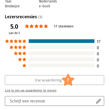
Taal:
Nederlands
Bindwijze:
e-book
Beveiliging:
watermerk
Bestandsformaat:
epub
Lezersrecensies
(3)
Aantal pagina's:
152
5.0
Uitgever:
Business Contact
17 stemmen
Druk:
1
van de 5
Verschijningsdatum:
2-12-2014
17
Hoofdrubriek:
Leiderschap
0
0
0
0
?
Uw waardering
Log in om uw waardering te geven
Schrijf een recensie