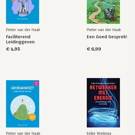
verder
Dankwoord
Meer lezen?
Pieter van der Haak
Pieter van der Haak
Faciliterend
Een Goed Gesprek!
Leidinggeven
Trainen en
Een Goed Gesprek!
Coachen met
€ 4,95
€ 6,99
speels gemak
Bekijk alle boeken
Pieter van der Haak
Eelke Wielinga