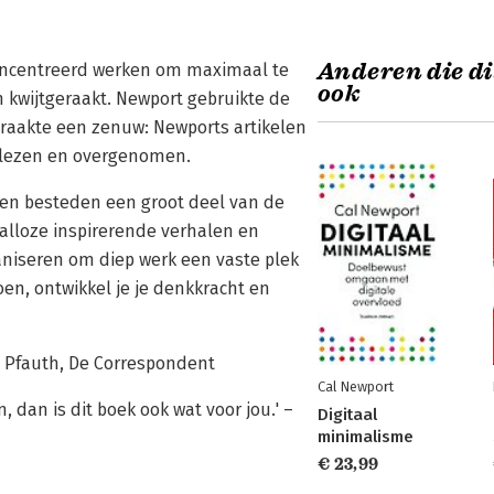
Anderen die di
econcentreerd werken om maximaal te
ook
 kwijtgeraakt. Newport gebruikte de
ij raakte een zenuw: Newports artikelen
elezen en overgenomen.
en besteden een groot deel van de
alloze inspirerende verhalen en
aniseren om diep werk een vaste plek
en, ontwikkel je je denkkracht en
an Pfauth, De Correspondent
Cal Newport
, dan is dit boek ook wat voor jou.' –
Digitaal
minimalisme
€ 23,99