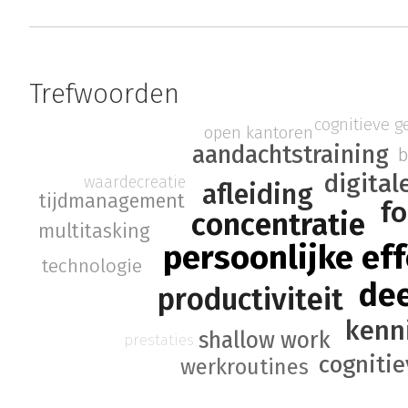
Trefwoorden
cognitieve 
open kantoren
aandachtstraining
b
digital
waardecreatie
afleiding
tijdmanagement
f
concentratie
multitasking
persoonlijke eff
technologie
de
productiviteit
kenn
shallow work
prestaties
cognitie
werkroutines