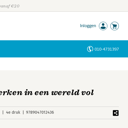
 vanaf €20
Inloggen
010-4731397
Personen
Trefwoorden
rken in een wereld vol
9
4e druk
9789047012436