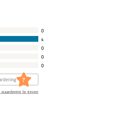
0
4
0
0
0
?
rdering
 waardering te geven