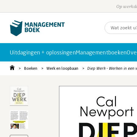
Op werkda
Uitdagingen + oplossingen
Managementboeken
Ove
Boeken
Werk en loopbaan
Diep Werk - Werken in een w