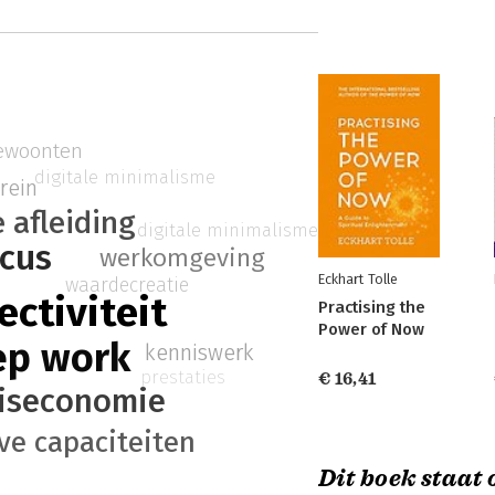
gewoonten
digitale minimalisme
rein
e afleiding
digitale minimalisme
ocus
werkomgeving
Eckhart Tolle
waardecreatie
ectiviteit
Practising the
Power of Now
ep work
kenniswerk
prestaties
€ 16,41
iseconomie
ve capaciteiten
Dit boek staat o