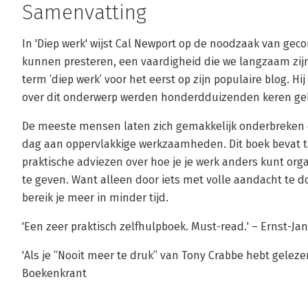
Samenvatting
In 'Diep werk' wijst Cal Newport op de noodzaak van g
kunnen presteren, een vaardigheid die we langzaam zijn
term ‘diep werk’ voor het eerst op zijn populaire blog. H
over dit onderwerp werden honderdduizenden keren g
De meeste mensen laten zich gemakkelijk onderbreken 
dag aan oppervlakkige werkzaamheden. Dit boek bevat t
praktische adviezen over hoe je je werk anders kunt org
te geven. Want alleen door iets met volle aandacht te do
bereik je meer in minder tijd.
'Een zeer praktisch zelfhulpboek. Must-read.' – Ernst-J
'Als je “Nooit meer te druk” van Tony Crabbe hebt gelezen
Boekenkrant