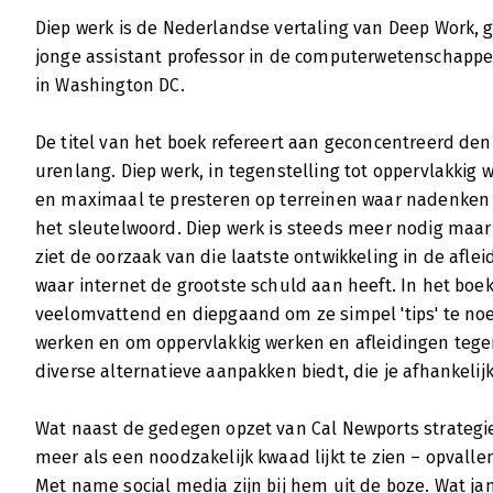
Diep werk is de Nederlandse vertaling van Deep Work, 
jonge assistant professor in de computerwetenschappe
in Washington DC.
De titel van het boek refereert aan geconcentreerd de
urenlang. Diep werk, in tegenstelling tot oppervlakkig 
en maximaal te presteren op terreinen waar nadenken e
het sleutelwoord. Diep werk is steeds meer nodig maar
ziet de oorzaak van die laatste ontwikkeling in de afle
waar internet de grootste schuld aan heeft. In het boek s
veelomvattend en diepgaand om ze simpel 'tips' te n
werken en om oppervlakkig werken en afleidingen tegen 
diverse alternatieve aanpakken biedt, die je afhankelij
Wat naast de gedegen opzet van Cal Newports strategieë
meer als een noodzakelijk kwaad lijkt te zien – opval
Met name social media zijn bij hem uit de boze. Wat ja