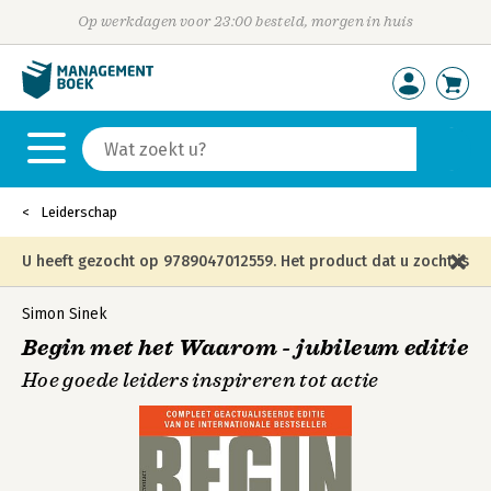
Op werkdagen voor 23:00 besteld, morgen in huis
Leiderschap
U heeft gezocht op 9789047012559. Het product dat u zocht is
niet meer in die editie leverbaar en is vervangen door de
Simon Sinek
Begin met het Waarom - jubileum editie
onderstaande editie.
Hoe goede leiders inspireren tot actie