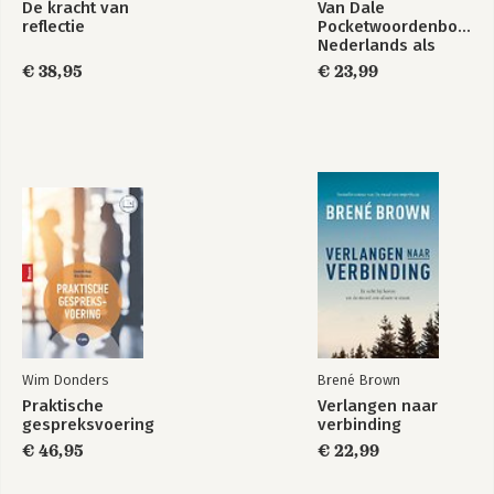
De kracht van
Van Dale
reflectie
Pocketwoordenboek
Nederlands als
tweede taal (NT2)
€ 38,95
€ 23,99
Wim Donders
Brené Brown
Praktische
Verlangen naar
gespreksvoering
verbinding
€ 46,95
€ 22,99