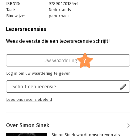
ISBN13:
9789047018544
Taal:
Nederlands
Bindwijze:
paperback
Aantal pagina's:
256
Uitgever:
Business Contact
Lezersrecensies
Druk:
27
Verschijningsdatum:
2-6-2025
Wees de eerste die een lezersrecensie schrijft!
Hoofdrubriek:
Leiderschap
?
Uw waardering
Log in om uw waardering te geven
Schrijf een recensie
Lees ons recensiebeleid
Over Simon Sinek
Simon Sinek wordt omschreven als 