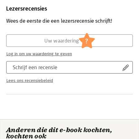
Beveiliging:
watermerk
Bestandsformaat:
epub
Lezersrecensies
Aantal pagina's:
205
Uitgever:
Business Contact
Wees de eerste die een lezersrecensie schrijft!
Druk:
1
Verschijningsdatum:
31-10-2019
?
Uw waardering
Hoofdrubriek:
Psychologie
Log in om uw waardering te geven
Schrijf een recensie
Lees ons recensiebeleid
Anderen die dit e-book kochten,
kochten ook