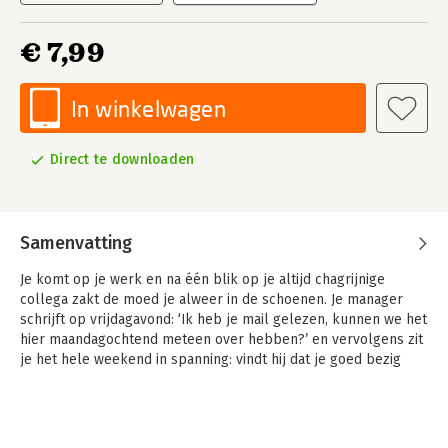
€ 7,99
In winkelwagen
Direct te downloaden
Samenvatting
Je komt op je werk en na één blik op je altijd chagrijnige
collega zakt de moed je alweer in de schoenen. Je manager
schrijft op vrijdagavond: ‘Ik heb je mail gelezen, kunnen we het
hier maandagochtend meteen over hebben?’ en vervolgens zit
je het hele weekend in spanning: vindt hij dat je goed bezig
bent of is er een probleem? Of je bent leidinggevende en je
vraagt je af: kan ik mijn onzekerheid delen met mijn
medewerkers of verliezen ze dan hun vertrouwen in mij?