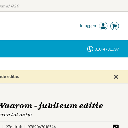
 vanaf €20
Inloggen
010-4731397
Personen
Trefwoorden
de editie.
Waarom - jubileum editie
eren tot actie
5
27e druk
9789047018544