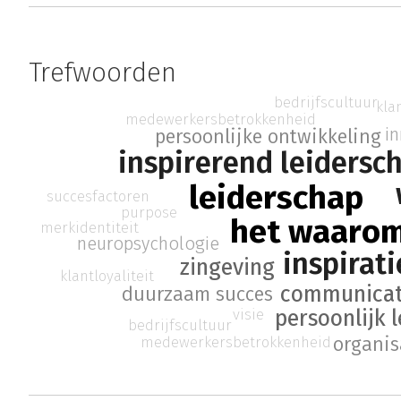
Trefwoorden
bedrijfscultuur
klan
medewerkersbetrokkenheid
i
persoonlijke ontwikkeling
inspirerend leidersc
leiderschap
succesfactoren
purpose
het waaro
merkidentiteit
neuropsychologie
inspirati
zingeving
klantloyaliteit
communicat
duurzaam succes
persoonlijk 
visie
bedrijfscultuur
medewerkersbetrokkenheid
organis