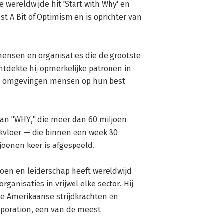
wereldwijde hit 'Start with Why' en 
st A Bit of Optimism en is oprichter van 
mensen en organisaties die de grootste 
tdekte hij opmerkelijke patronen in 
e omgevingen mensen op hun best 
 van "WHY," die meer dan 60 miljoen 
rkvloer — die binnen een week 80 
enen keer is afgespeeld.

en en leiderschap heeft wereldwijd 
anisaties in vrijwel elke sector. Hij 
e Amerikaanse strijdkrachten en 
rporation, een van de meest 