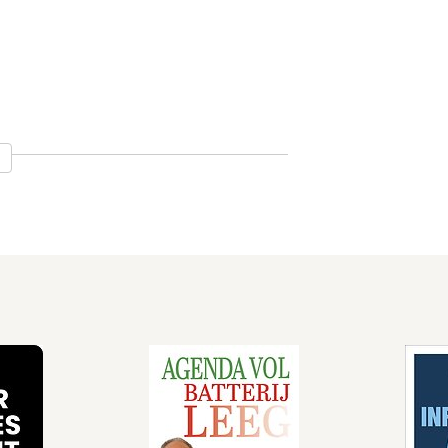
Het oneindige
Vind je
spel
waarom