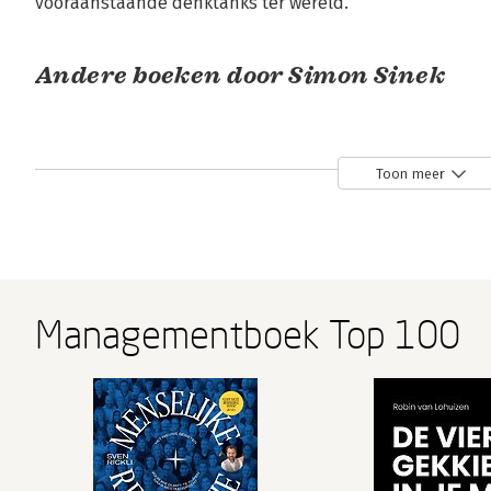
vooraanstaande denktanks ter wereld.
Andere boeken door Simon Sinek
Toon meer
Managementboek Top 100
Goede leiders
Leaders Eat
Start with
eten als
Last
Why
laatste
Bekijk alle boeken