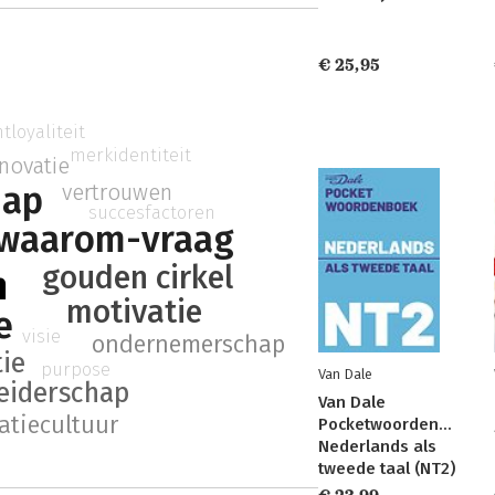
€ 25,95
tloyaliteit
merkidentiteit
nnovatie
vertrouwen
hap
succesfactoren
waarom-vraag
gouden cirkel
m
motivatie
e
visie
ondernemerschap
ie
purpose
Van Dale
leiderschap
Van Dale
atiecultuur
Pocketwoordenboek
Nederlands als
tweede taal (NT2)