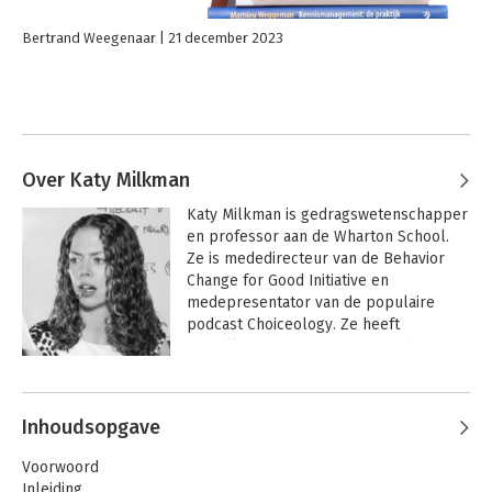
Bertrand Weegenaar
21 december 2023
Over Katy Milkman
Katy Milkman is gedragswetenschapper 
en professor aan de Wharton School. 
Ze is mededirecteur van de Behavior 
Change for Good Initiative en 
medepresentator van de populaire 
podcast Choiceology. Ze heeft 
tientallen organisaties, waaronder 
Google, geholpen bij het aanmoedigen 
van gedragsverandering. Haar 
onderzoek wordt regelmatig 
Inhoudsopgave
aangehaald in media als The New York 
Times, The Wall Street Journal en NPR.
Voorwoord
Inleiding