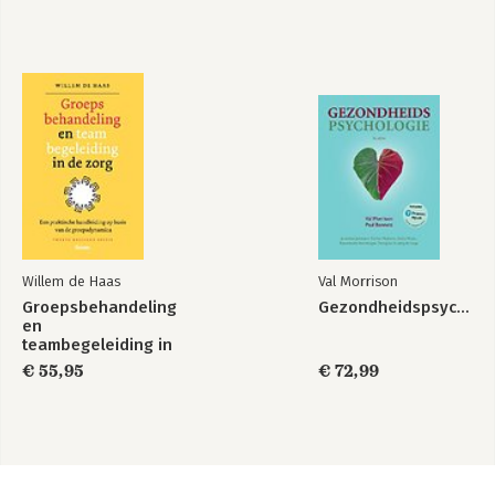
Willem de Haas
Val Morrison
Groepsbehandeling
Gezondheidspsychologie
en
teambegeleiding in
de zorg
€ 55,95
€ 72,99