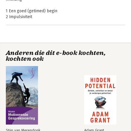
1 Een goed (getimed) begin
2 Impulsiviteit
3 Uitstellen
4 Vergeetachtigheid
5 Luiheid
6 (Zelf)vertrouwen
7 Conformiteit
Anderen die dit e-book kochten,
8 Voorgoed veranderen
kochten ook
Dankwoord
Over de auteur
Noten
Register
Stijn van Merendonk
Adam Grant