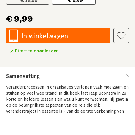
€ 19,99
€ 9,99
€ 9,99
In winkelwagen
Direct te downloaden
Samenvatting
Veranderprocessen in organisaties verlopen vaak moeizaam en
stuiten op veel weerstand. In dit boek laat Jaap Boonstra in 28
korte en heldere lessen zien wat u kunt verwachten. Hij gaat in
op de belangrijkste aspecten van de reis die elk
verandertraject in essentie is - van de eerste verkenning van
het terrein en het bepalen van de route tot het terugkijken na
afloop.
Aan de hand van concrete cases deelt Boonstra zijn ervaringen