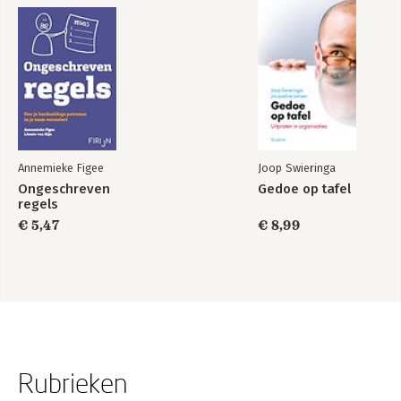
Het einde van een reis
Over de auteur
Annemieke Figee
Joop Swieringa
Ongeschreven
Gedoe op tafel
regels
€ 5,47
€ 8,99
Rubrieken