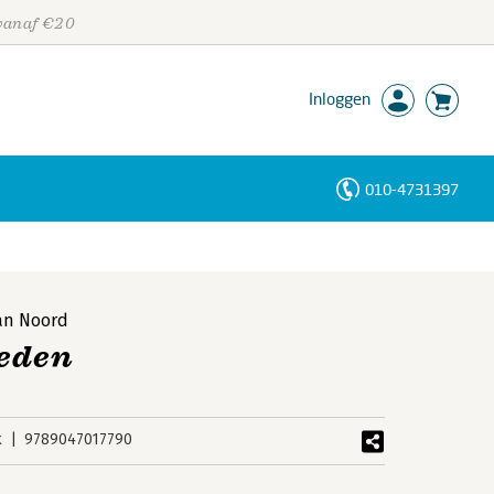
 vanaf €20
Inloggen
010-4731397
Personen
Trefwoorden
an Noord
eden
k
9789047017790