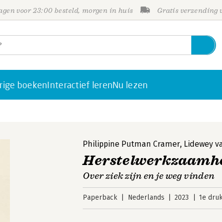
gen voor 23:00 besteld, morgen in huis
Gratis verzending
rige boeken
Interactief leren
Nu lezen
Philippine Putman Cramer
,
Lidewey v
Herstelwerkzaamh
Over ziek zijn en je weg vinden
Paperback
Nederlands
2023
1e dru