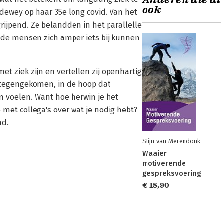
Anderen die di
ook
idewey op haar 35e long covid. Van het
jpend. Ze belandden in het parallelle
nde mensen zich amper iets bij kunnen
et ziek zijn en vertellen zij openhartig
jn tegengekomen, in de hoop dat
 voelen. Want hoe herwin je het
e met collega's over wat je nodig hebt?
ad.
Stijn van Merendonk
Waaier
motiverende
gespreksvoering
€ 18,90