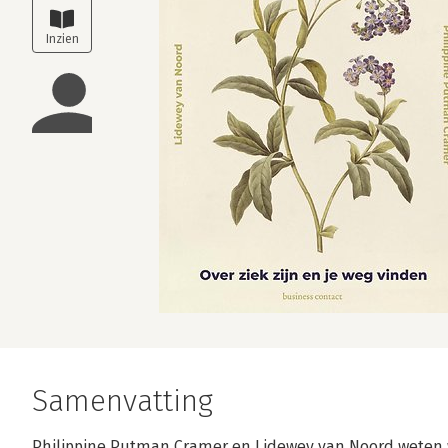
Samenvatting
Philippine Putman Cramer en Lidewey van Noord weten w