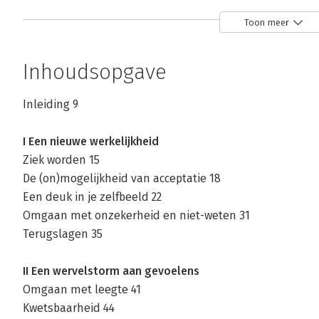
Toon meer
Doe en denk als
Doe en denk als
een topsporter
een schrijver
Inhoudsopgave
Bekijk alle boeken
Inleiding 9
I Een nieuwe werkelijkheid
Ziek worden 15
De (on)mogelijkheid van acceptatie 18
Een deuk in je zelfbeeld 22
Omgaan met onzekerheid en niet-weten 31
Terugslagen 35
II Een wervelstorm aan gevoelens
Omgaan met leegte 41
Kwetsbaarheid 44