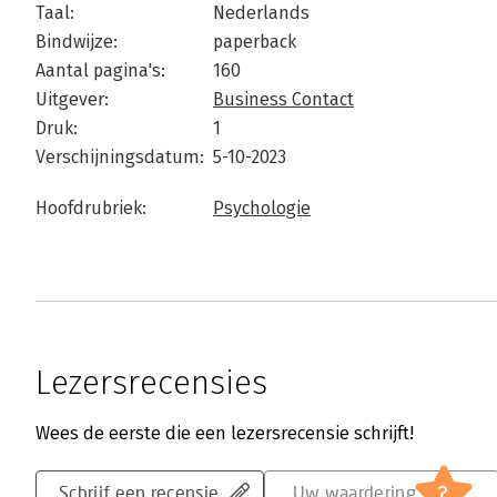
Taal:
Nederlands
Bindwijze:
paperback
Aantal pagina's:
160
Uitgever:
Business Contact
Druk:
1
Verschijningsdatum:
5-10-2023
Hoofdrubriek:
Psychologie
Lezersrecensies
Wees de eerste die een lezersrecensie schrijft!
?
Schrijf een recensie
Uw waardering