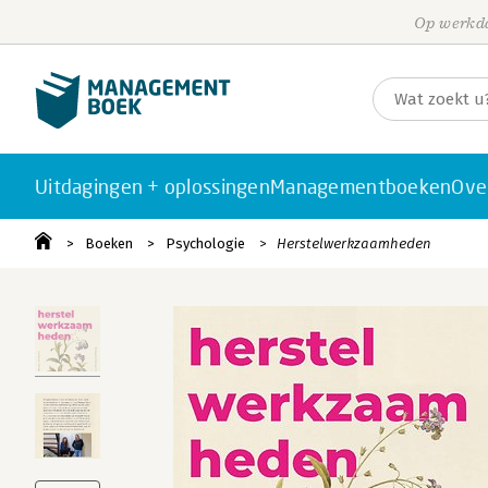
Op werkda
Uitdagingen + oplossingen
Managementboeken
Ove
Boeken
Psychologie
Herstelwerkzaamheden