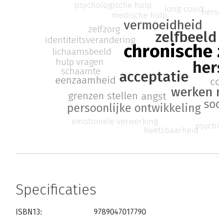
psychologische hulp
long covid
hers
medische hulp
vermoeidheid
zelfzorg
zelfbeeld
identiteitsverandering
chronische 
lichaamsbeeld
hulp vragen
her
schaamte
acceptatie
eenzaamheid
c
werken 
grenzen stellen
angst
soc
persoonlijke ontwikkeling
emotionele verwerking
psych
kwetsbaarheid
Specificaties
ISBN13:
9789047017790