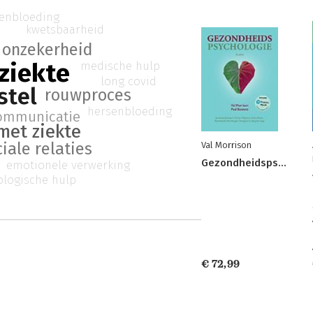
enbloeding
kwetsbaarheid
onzekerheid
ziekte
medische hulp
long covid
stel
rouwproces
hersenbloeding
ommunicatie
met ziekte
iale relaties
Val Morrison
Gezondheidspsychologie
emotionele verwerking
ologische hulp
€ 72,99