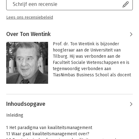
Schrijf een recensie
Lees ons recensiebeleid
Over Ton Wentink
Prof. dr. Ton Wentink is bijzonder 
hoogleraar aan de Universiteit van 
Tilburg. Hij was verbonden aan de 
Faculteit Sociale Wetenschappen en is 
tegenwoordig verbonden aan 
TiasNimbas Business School als docent 
Management van Kwaliteit en 
Productiviteit en Academic director van 
Andere boeken door Ton Wentink
meerdere masterprogramma's. Hij is 
gastdocent aan de Bestuursacademie 
Inhoudsopgave
Zuid-Nederland.

Inleiding
Daarnaast werkt hij als adviseur en is hij 
lid van verschillende vakcommissies op 
1 Het paradigma van kwaliteitsmanagement
het gebied van kwaliteitsmanagement.

1.1 Waar gaat kwaliteitsmanagement over?