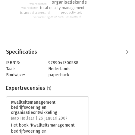
'Kwaliteitsmanagement, bedrijfsvoering en
organisatiekunde
waardeketen
organisatieontwikkeling' is daarnaast een rijke informatiebron
total quality management
waardeketen
voor managers die de bedrijfsvoering van hun organisaties
productiviteit
balanced scorecard
personeelsmanagement
verandering
willen optimaliseren.
Specificaties
ISBN13:
9789047300588
Taal:
Nederlands
Bindwijze:
paperback
Aantal pagina's:
552
Uitgever:
Boom
Expertrecensies
(1)
Druk:
3
Verschijningsdatum:
10-9-2017
Kwaliteitsmanagement,
bedrijfsvoering en
Hoofdrubriek:
Organisatiekunde
organisatieontwikkeling
Jaap Hollaar | 26 januari 2007
Het boek 'Kwaliteitsmanagement,
bedrijfsvoering en