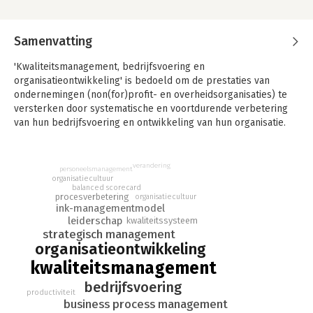
Samenvatting
'Kwaliteitsmanagement, bedrijfsvoering en
organisatieontwikkeling' is bedoeld om de prestaties van
ondernemingen (non(for)profit- en overheidsorganisaties) te
versterken door systematische en voortdurende verbetering
van hun bedrijfsvoering en ontwikkeling van hun organisatie.
Het onderwerp is daarbij nauw verbonden met strategisch
management (onder meer de balanced scorecard), Business
Process Management, marketing, informatie- en
verandering
personeelsmanagement
personeelsmanagement. De concrete invulling van
organisatiecultuur
balanced scorecard
kwaliteitsmanagement in modellen, methoden en technieken
procesverbetering
organisatiecultuur
wordt bepaald door ontwikkelingen in maatschappij en markt
ink-managementmodel
en door nieuwe opvattingen over organisatie en management.
leiderschap
kwaliteitssysteem
strategisch management
Dit boek vormt een leidraad voor studenten in de
organisatieontwikkeling
bedrijfskunde, organisatiekunde, bedrijfseconomie en
kwaliteitsmanagement
commerciële economie. Het geeft helder inzicht in de
bedrijfsvoering
ontwikkelingen in kwaliteitsmanagement en de relaties die het
productiviteit
heeft met andere managementgebieden.
business process management