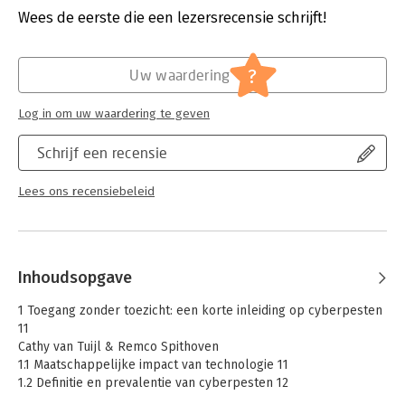
Verschijningsdatum:
30-5-2024
Wees de eerste die een lezersrecensie schrijft!
Hoofdrubriek:
Juridisch
Jongbloed:
Strafrecht – Delicten
?
Uw waardering
Log in om uw waardering te geven
Schrijf een recensie
Lees ons recensiebeleid
Inhoudsopgave
1 Toegang zonder toezicht: een korte inleiding op cyberpesten
11
Cathy van Tuijl & Remco Spithoven
1.1 Maatschappelijke impact van technologie 11
1.2 Definitie en prevalentie van cyberpesten 12
1.3 Gevolgen van cyberpesten 15