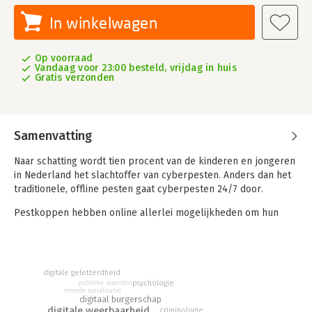
In winkelwagen
Op voorraad
Vandaag voor 23:00 besteld, vrijdag in huis
Gratis verzonden
Samenvatting
Naar schatting wordt tien procent van de kinderen en jongeren
in Nederland het slachtoffer van cyberpesten. Anders dan het
traditionele, offline pesten gaat cyberpesten 24/7 door.
Pestkoppen hebben online allerlei mogelijkheden om hun
slachtoffers te raken: vechten; denigreren; imiteren;
doorspelen; bedrog; buitensluiten; lastigvallen en stalken.
Door het liken, delen, bewerken, opnieuw delen op sociale
media kan er een digitale stortvloed aan negatieve berichten
digitale geletterdheid
over slachtoffers loskomen. Cyberpesten lijkt daarmee zelfs
publieke waarden
psychologie
morele socialisatie
stevigere gevolgen te hebben dan offline pesten. Op de lange
digitaal burgerschap
digitale weerbaarheid
termijn worden slachtoffers geconfronteerd met angst,
criminologie