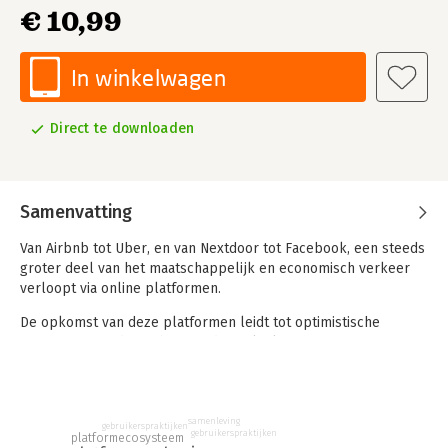
€ 10,99
In winkelwagen
Direct te downloaden
Samenvatting
Van Airbnb tot Uber, en van Nextdoor tot Facebook, een steeds
groter deel van het maatschappelijk en economisch verkeer
verloopt via online platformen.
De opkomst van deze platformen leidt tot optimistische
vertogen. Doordat ze bestaande praktijken en instituties - van
taximarkt tot lokale democratie - letterlijk en figuurlijk
'ontregelen', zouden deze platforms leiden tot economische
en maatschappelijke innovatie. Kort samengevat luidt hun
belofte: minder overhead en minder overheid.
samenleving
gebruikerspraktijken
gebruikerspraktijken
platformecosysteem