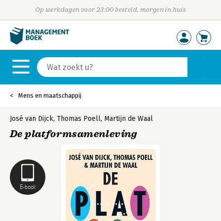
Op werkdagen voor 23:00 besteld, morgen in huis
Mens en maatschappij
José van Dijck
,
Thomas Poell
,
Martijn de Waal
De platformsamenleving
E-book