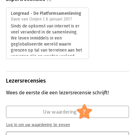
Aantal pagina's:
180
Uitgever:
AUP Algemeen
Longread - De Platformsamenleving
Verschijningsdatum:
17-7-2018
Dave van Ooijen | 6 januari 2017
Sinds de opkomst van internet is er
Hoofdrubriek:
Mens en maatschappij
veel veranderd in de samenleving.
We leven inmiddels in een
geglobaliseerde wereld waarin
grenzen op tal van terreinen aan het
vervagen zijn en worden verlegd.
Lees verder
Lezersrecensies
Wees de eerste die een lezersrecensie schrijft!
?
Uw waardering
Log in om uw waardering te geven