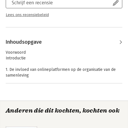
Schrijf een recensie
Lees ons recensiebeleid
Inhoudsopgave
Voorwoord
Introductie
1. De invloed van onlineplatformen op de organisatie van de
samenleving
1.1 De opkomst van een platforminfrastructuur
1.2 Naar een ecosysteem van platformen
1.3 Platformen en het proces van maatschappelijke ordening
1.4 Van platformecosysteem naar platformsamenleving
1.5 Conclusie
Anderen die dit kochten, kochten ook
2. Platformmechanismen
2.1 Dataficatie
2.2 Commodificatie