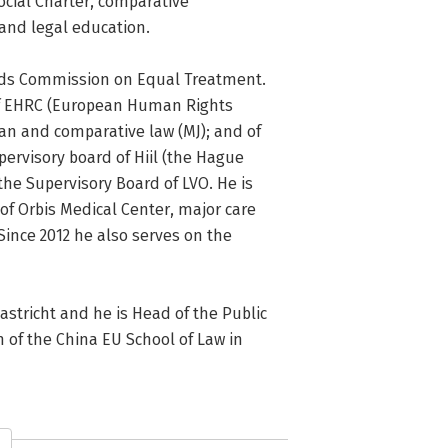
ial Charter, comparative 
and legal education.

ds Commission on Equal Treatment. 
 of EHRC (European Human Rights 
ean and comparative law (MJ); and of 
visory board of Hiil (the Hague 
the Supervisory Board of LVO. He is 
of Orbis Medical Center, major care 
ince 2012 he also serves on the 
astricht and he is Head of the Public 
of the China EU School of Law in 
ringa