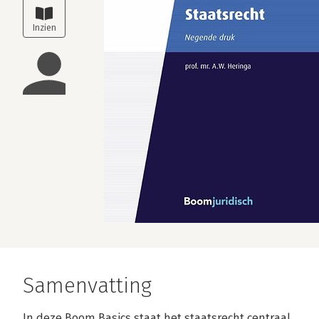
Samenvatting
In deze Boom Basics staat het staatsrecht centraal.