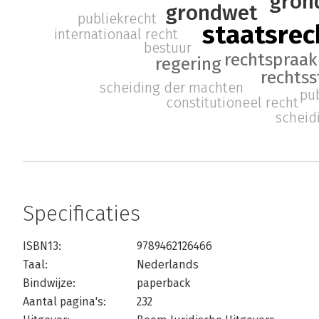
gron
grondwet
publiekrecht
staatsrec
internationaal recht
bestuur
rechtspraak
regering
rechtss
scheiding der machten
pu
constitutioneel recht
scheid
Specificaties
ISBN13:
9789462126466
Taal:
Nederlands
Bindwijze:
paperback
Aantal pagina's:
232