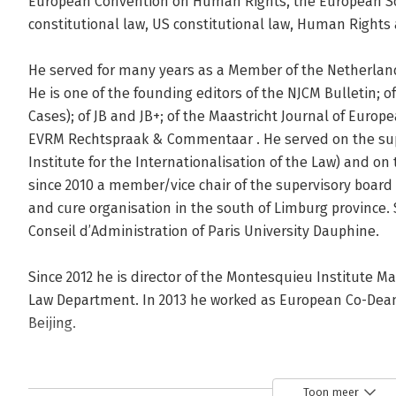
European Convention on Human Rights, the European Soc
constitutional law, US constitutional law, Human Rights 
He served for many years as a Member of the Netherlan
He is one of the founding editors of the NJCM Bulletin;
Cases); of JB and JB+; of the Maastricht Journal of Europ
EVRM Rechtspraak & Commentaar . He served on the super
Institute for the Internationalisation of the Law) and on 
since 2010 a member/vice chair of the supervisory board 
and cure organisation in the south of Limburg province. S
Conseil d’Administration of Paris University Dauphine.

Since 2012 he is director of the Montesquieu Institute Ma
Law Department. In 2013 he worked as European Co-Dean 
Beijing.
Andere boeken door Aalt Willem He
Toon meer