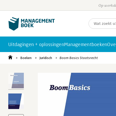
Op werkda
Uitdagingen + oplossingen
Managementboeken
Ove
Boeken
Juridisch
Boom Basics Staatsrecht