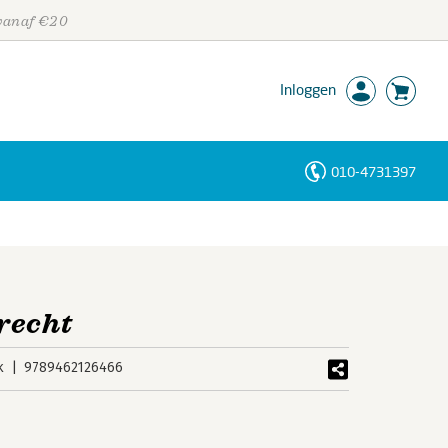
 vanaf €20
Inloggen
010-4731397
Personen
Trefwoorden
recht
k
9789462126466