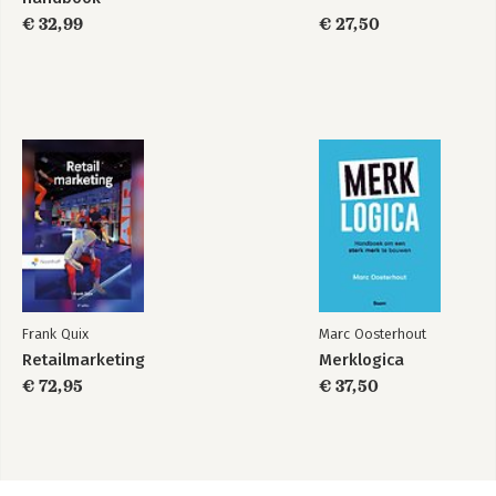
7.5 Het verhaal komt uit de mensen zelf
€ 32,99
€ 27,50
7.6 De evaluatie van de rebranding
7.7 Succesfactoren
7.8 Samenvatting
Woord van dank
Verder lezen
Over de auteur
Register
Frank Quix
Marc Oosterhout
Retailmarketing
Merklogica
€ 72,95
€ 37,50