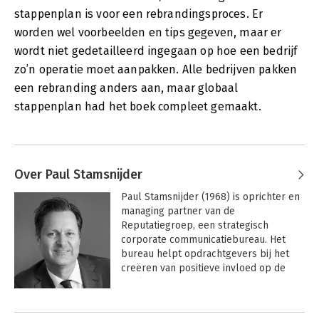
stappenplan is voor een rebrandingsproces. Er
worden wel voorbeelden en tips gegeven, maar er
wordt niet gedetailleerd ingegaan op hoe een bedrijf
zo’n operatie moet aanpakken. Alle bedrijven pakken
een rebranding anders aan, maar globaal
stappenplan had het boek compleet gemaakt.
Over Paul Stamsnijder
Paul Stamsnijder (1968) is oprichter en 
managing partner van de 
Reputatiegroep, een strategisch 
corporate communicatiebureau. Het 
bureau helpt opdrachtgevers bij het 
creëren van positieve invloed op de 
beeldvorming rond hun organisatie. 

Andere boeken door Paul
Stamsnijder is gespecialiseerd in 