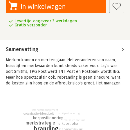
In winkelwagen
Levertijd ongeveer 3 werkdagen
Gratis verzonden
Samenvatting
Merken komen en merken gaan. Het veranderen van naam,
huisstijl en merkwaarden komt steeds vaker voor. Lay's was
ooit Smith's, TPG Post werd TNT Post en Postbank wordt ING.
Maar hoe spectaculair ook, rebranding is geen sinecure, want
de kosten zijn hoog en de afbreukrisico's groot. Het managen
van een merk is moeilijker dan ooit.
Hoe kunt u zichzelf opnieuw uitvinden en tegelijkertijd blijven
wie u bent? 'Het merk is dood, leve het merk' geeft de
nieuwste visie op merken en ondernemen. Het merk zoals we
verandermanagement
organisatie-identiteit
marktpositionering
dat kennen, is verleden tijd. Rebranding is meer dan een
herpositionering
merkarchitectuur
cosmetische operatie. Paul Stamsnijder stelt dat zonder een
merkstrategie
merkportfolio
branding
duidelijke visie en strategie een merkwissel al gauw
merknaamgeving