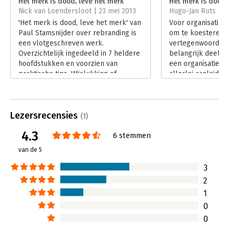
Het merk is dood, leve het merk
Het merk is dood,
Nick van Loendersloot | 23 mei 2013
Hugo-Jan Ruts | 2
Hoofdrubriek:
Marketing
'Het merk is dood, leve het merk' van
Voor organisaties 
Paul Stamsnijder over rebranding is
om te koesteren. 
een vlotgeschreven werk.
vertegenwoordigt
Overzichtelijk ingedeeld in 7 heldere
belangrijk deel v
hoofdstukken en voorzien van
een organisatie, 
praktische tips. 'Mislukking of
allerlei aanleiding
meesterwerk' is de pretentieuze
'merk' moet veran
ondertitel en geeft aan dat de
overnames, slecht
schrijver bombastisch taalgebruik bij
strategische koers
Lezersrecensies
vlagen niet schuwt.
creëren van meer
(1)
Lees verder
situatie waarin ee
4.3
6 stemmen
oftewel 'rebranding
onderwerp van het
van de 5
dood. Leve het me
mislukking of mee
3
Stamsnijder.
2
Lees verder
1
0
0