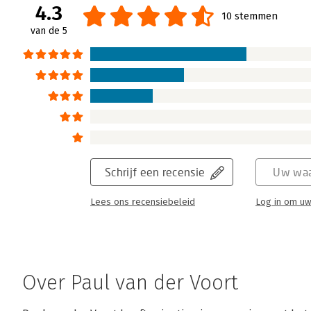
van de premier, om innovatie in Nederland 
4.3
10 stemmen
Lees verder
van de 5
Schrijf een recensie
Uw waa
Lees ons recensiebeleid
Log in om uw
Over Paul van der Voort