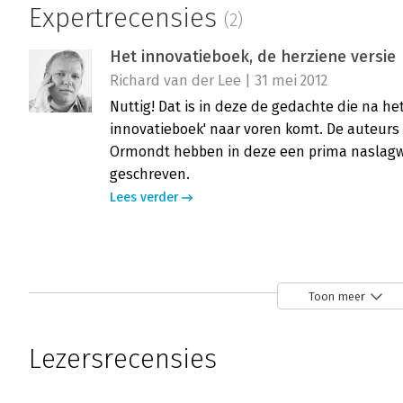
Expertrecensies
(2)
Het innovatieboek, de herziene versie
Richard van der Lee | 31 mei 2012
Nuttig! Dat is in deze de gedachte die na he
innovatieboek' naar voren komt. De auteurs
Ormondt hebben in deze een prima naslagwe
geschreven.
Lees verder
Het innovatieboek, de herziene versie
Carla Verwijs | 20 maart 2007
Toon meer
Het wil maar niet lukken met innovatie in Ne
Nederland is uit de top-10 van competitieve
Lezersrecensies
derde plek innam. En als we niet uitkijken, 
keren, werd het Innovatieplatform in het le