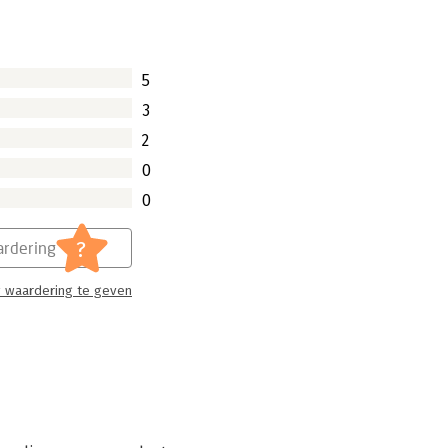
te stimuleren.
5
3
2
0
0
?
rdering
 waardering te geven