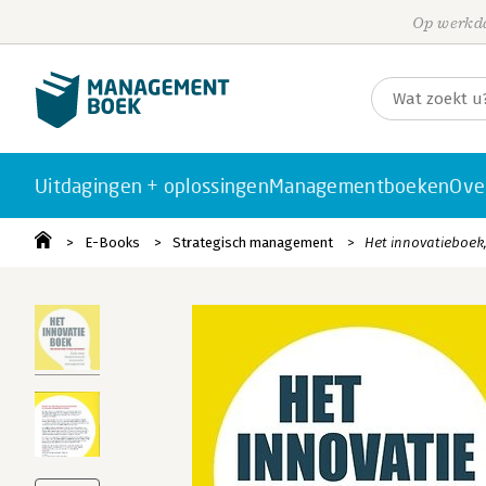
Op werkda
Uitdagingen + oplossingen
Managementboeken
Ove
E-Books
Strategisch management
Het innovatieboek,