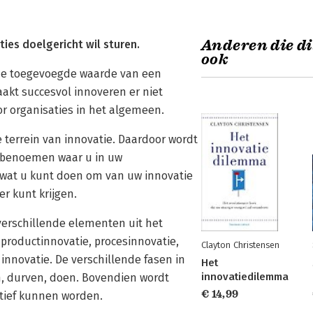
Anderen die di
ties doelgericht wil sturen.
ook
 de toegevoegde waarde van een
akt succesvol innoveren er niet
r organisaties in het algemeen.
e terrein van innovatie. Daardoor wordt
k benoemen waar u in uw
, wat u kunt doen om van uw innovatie
r kunt krijgen.
verschillende elementen uit het
productinnovatie, procesinnovatie,
Clayton Christensen
nnovatie. De verschillende fasen in
Het
innovatiedilemma
, durven, doen. Bovendien wordt
€ 14,99
atief kunnen worden.