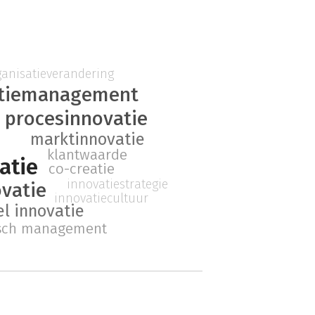
ganisatieverandering
atiemanagement
procesinnovatie
marktinnovatie
klantwaarde
atie
co-creatie
innovatiestrategie
vatie
innovatiecultuur
l innovatie
isch management