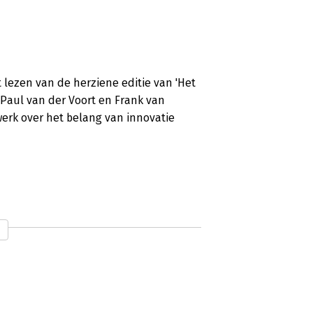
t lezen van de herziene editie van 'Het
 Paul van der Voort en Frank van
rk over het belang van innovatie
derland. De noodklok is zelfs geluid:
 landen! Bedenk dat ons land ooit een
zakken we nog verder. Om het tij te
ven geroepen, onder voorzitterschap