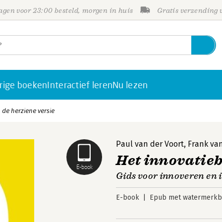
gen voor 23:00 besteld, morgen in huis
Gratis verzending
rige boeken
Interactief leren
Nu lezen
 de herziene versie
Paul van der Voort
,
Frank va
Het innovatieb
E-book
Gids voor innoveren e
E-book
Epub met watermerkbe