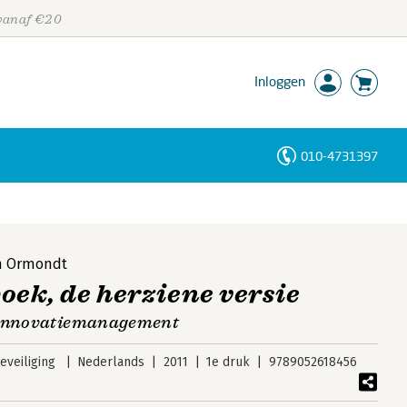
 vanaf €20
Inloggen
010-4731397
Personen
Trefwoorden
n Ormondt
oek, de herziene versie
n innovatiemanagement
veiliging
Nederlands
2011
1e druk
9789052618456