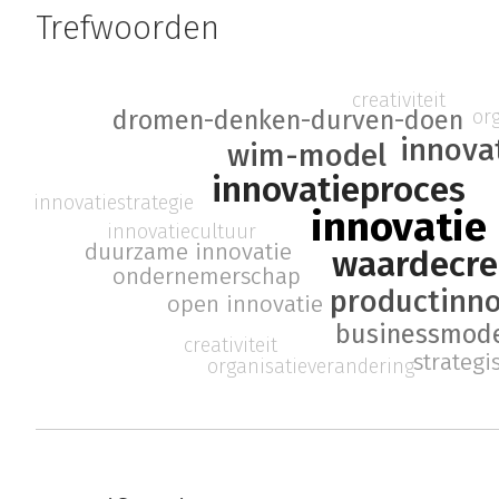
Trefwoorden
creativiteit
dromen-denken-durven-doen
or
innov
wim-model
innovatieproces
innovatiestrategie
innovatie
innovatiecultuur
duurzame innovatie
waardecre
ondernemerschap
productinno
open innovatie
businessmode
creativiteit
strateg
organisatieverandering