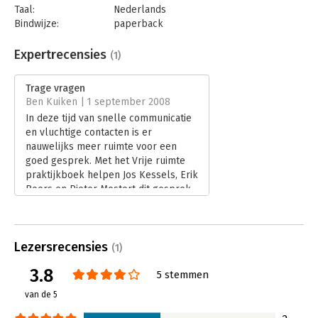
Taal:
Nederlands
Bindwijze:
paperback
Aantal pagina's:
248
Uitgever:
Boom
Expertrecensies
(1)
Druk:
1
Verschijningsdatum:
26-4-2013
Trage vragen
Ben Kuiken | 1 september 2008
Hoofdrubriek:
Algemeen management
In deze tijd van snelle communicatie
en vluchtige contacten is er
nauwelijks meer ruimte voor een
goed gesprek. Met het Vrije ruimte
praktijkboek helpen Jos Kessels, Erik
Boers en Pieter Mostert dit gesprek
weer op gang.
Lees verder
Lezersrecensies
(1)
3.8
5 stemmen
van de 5