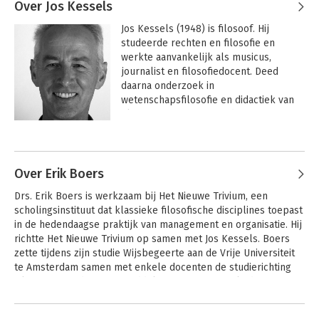
Over Jos Kessels
Jos Kessels (1948) is filosoof. Hij 
studeerde rechten en filosofie en 
werkte aanvankelijk als musicus, 
journalist en filosofiedocent. Deed 
daarna onderzoek in 
wetenschapsfilosofie en didactiek van 
filosofie, en promoveerde op een 
proefschrift over kennistheorie en 
Andere boeken door Jos Kessels
filosofieonderwijs (socratische 
methode). Hij specialiseerde zich in 
theorie en praktijk van het socratisch 
Over Erik Boers
gesprek.

Drs. Erik Boers is werkzaam bij Het Nieuwe Trivium, een 
scholingsinstituut dat klassieke filosofische disciplines toepast 
Sinds 25 jaar leidt Jos Kessels 
in de hedendaagse praktijk van management en organisatie. Hij 
gesprekken en trainingen met 
richtte Het Nieuwe Trivium op samen met Jos Kessels. Boers 
managers en bestuurders in 
zette tijdens zijn studie Wijsbegeerte aan de Vrije Universiteit 
verschillende sectoren van de 
te Amsterdam samen met enkele docenten de studierichting 
samenleving: gezondheidszorg, 
Filosofie in Bedrijf op, inmiddels een Masters-opleiding.Tussen 
overheid, politie, onderwijs, banken. Hij 
1989 en 1993 was hij verbonden aan de groep Management 
was bovendien in 1999 een van de 
Andere boeken door Erik Boers
Training van de Nederlandse Philips Bedrijven. Van december 
oprichters van Het Nieuwe Trivium, een 