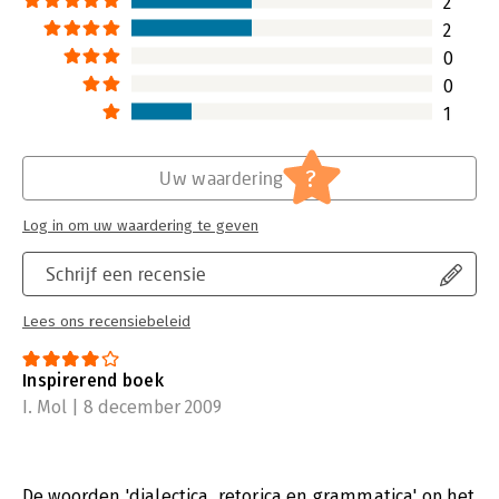
2
2
0
0
1
?
Uw waardering
Log in om uw waardering te geven
Schrijf een recensie
Lees ons recensiebeleid
Inspirerend boek
I. Mol | 8 december 2009
De woorden 'dialectica, retorica en grammatica' op het