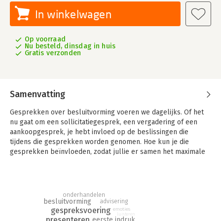
In winkelwagen
Op voorraad
Nu besteld, dinsdag in huis
Gratis verzonden
Samenvatting
Gesprekken over besluitvorming voeren we dagelijks. Of het
nu gaat om een sollicitatiegesprek, een vergadering of een
aankoopgesprek, je hebt invloed op de beslissingen die
tijdens die gesprekken worden genomen. Hoe kun je die
gesprekken beïnvloeden, zodat jullie er samen het maximale
uithalen? Dit boek geeft antwoord op die vraag. In vier
overzichtelijke delen krijg je tools en achterliggende theorie
aangereikt.
onderhandelen
In het eerste deel staan je eigen persoonlijkheid en je
besluitvorming
advisering
gespreksvaardigheden centraal. Hoe je waarneemt, denkt en
gespreksvoering
emoties
luisteren
beslist bepaalt hoe je overkomt en communiceert. Een
presenteren
eerste indruk