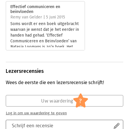
Verschijningsdatum:
28-3-2023
anderen gaat je makkelijker af.
Effectief communiceren en
beïnvloeden
Hoofdrubriek:
Communicatie en media
Remy van Gelder | 5 juni 2015
Soms wordt er een boek uitgebracht
waarvan je wenst dat je het eerder in
handen had gehad. ‘Effectief
Communiceren en Beïnvloeden’ van
Natasja Loomans is zo’n boek. Het
staat boordevol met
communicatiemodellen en - tools die
eigenlijk niet kunnen ontbreken in de
kast van trainer, coach en eenieder
Lezersrecensies
die meer wil weten over
communicatie.
Wees de eerste die een lezersrecensie schrijft!
Lees verder
?
Uw waardering
Log in om uw waardering te geven
Schrijf een recensie