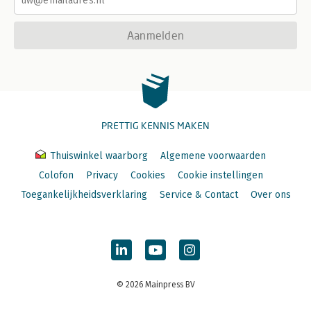
15.2 De persoon van de adviseur 479
15.2.1 Adviesrollen 479
15.3 Gespreksvaardigheid van de adviseur 482
Aanmelden
15.4 Overtuigingskracht van de adviseur 491
15.5 Praktijk 495
Kernstof 497
16 Onderhandelen 500
16.1 Inleiding 501
PRETTIG KENNIS MAKEN
16.2 De persoon van de onderhandelaar 502
16.3 Onderhandelingsfasen 506
16.4 Onderhandelingsstijlen en -tactieken 512
Thuiswinkel waarborg
Algemene voorwaarden
16.5 Praktijk 517
Colofon
Privacy
Cookies
Cookie instellingen
Kernstof 519
Toegankelijkheidsverklaring
Service & Contact
Over ons
17 Invloed uitoefenen op conflicten 522
17.1 Inleiding 523
17.2 Conflicthanteerder 524
17.3 De-escalatie en conflicthanteringsgesprek 531
17.4 Conflicthanteringsstijlen 534
17.5 Praktijk 539
© 2026 Mainpress BV
Kernstof 541