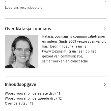
Lees ons recensiebeleid
Over Natasja Loomans
Natasja Loomans is communicatietrainer 
en auteur. Sinds 2003 verzorgt zij vanuit 
haar bedrijf Toguna Training 
(www.toguna.nl) trainingen op het 
gebied van communicatie, 
samenwerken en didactische 
vaardigheden. Uitgangspunt in haar 
werk is dat de werelden binnen een 
Andere boeken door Natasja
organisatie enorm kunnen verschillen 
Loomans
en dat je iedere keer heel goed moet 
Inhoudsopgave
kijken en luisteren naar wat de 
problemen en mogelijkheden zijn. 
Woord vooraf bij de eerste druk 11
Natasja Loomans ondersteunt managers 
Woord vooraf bij de tweede druk 12
en medewerkers bij het onderzoeken 
Over de auteur 13
van de eigen unieke situatie en bij het 
vinden van eigen oplossingen die wel 