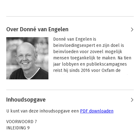
Over Donné van Engelen
Donné van Engelen is 
beïnvloedingsexpert en zijn doel is 
beïnvloeden voor zoveel mogelijk 
mensen toegankelijk te maken. Na tien 
jaar lobbyen en publiekscampagnes 
reist hij sinds 2016 voor Oxfam de 
wereld over om professionals in Afrika, 
het Midden-Oosten en Azië te 
Andere boeken door Donné van
begeleiden. Daarnaast verzorgt hij sinds 
Engelen
2023 als zelfstandig adviseur 
Inhoudsopgave
workshops over strategie, 
communicatie en onderhandelen. Hij 
U kunt van deze inhoudsopgave een
PDF downloaden
heeft wereldwijd al honderden 
organisaties geadviseerd en getraind.
VOORWOORD 7
INLEIDING 9