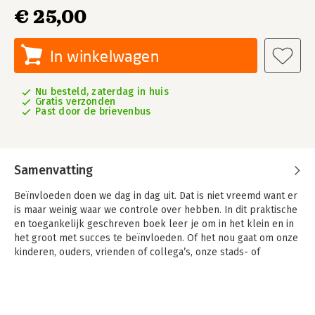
€ 25,00
In winkelwagen
Nu besteld, zaterdag in huis
Gratis verzonden
Past door de brievenbus
Samenvatting
Beïnvloeden doen we dag in dag uit. Dat is niet vreemd want er
is maar weinig waar we controle over hebben. In dit praktische
en toegankelijk geschreven boek leer je om in het klein en in
het groot met succes te beïnvloeden. Of het nou gaat om onze
kinderen, ouders, vrienden of collega’s, onze stads- of
landgenoten, om overheden of bedrijven – zonder de
medewerking van anderen gebeurt er niet veel.
'Beïnvloeden' brengt aan de hand van actuele en herkenbare