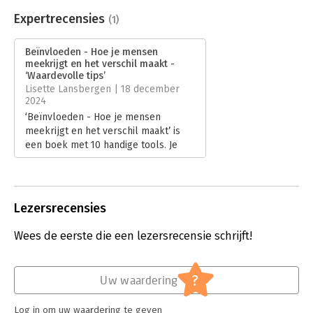
Aantal pagina's:
208
Uitgever:
Uitgeverij Thema
Expertrecensies
(1)
Druk:
1
Verschijningsdatum:
10-10-2024
Beïnvloeden - Hoe je mensen
meekrijgt en het verschil maakt -
Hoofdrubriek:
Communicatie en media
,
Psychologie
‘Waardevolle tips’
Lisette Lansbergen | 18 december
2024
‘Beïnvloeden - Hoe je mensen
meekrijgt en het verschil maakt’ is
een boek met 10 handige tools. Je
kunt ze goed gebruiken wanneer je
iets voor elkaar wil krijgen op
maatschappelijk -of persoonlijk vlak.
Ze zijn ook goed te vertalen naar
Lezersrecensies
bedrijfscontext. Het boek is bijzonder
bruikbaar voor mensen die hier nog
Wees de eerste die een lezersrecensie schrijft!
weinig ervaring mee hebben, maar
ook voor ervaren mensen biedt het
goede inzichten.
?
Uw waardering
Lees verder
Log in om uw waardering te geven