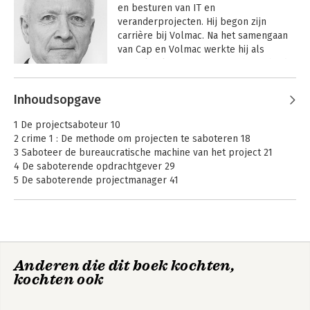
en besturen van IT en 
veranderprojecten. Hij begon zijn 
carrière bij Volmac. Na het samengaan 
van Cap en Volmac werkte hij als 
divisiekwaliteitsmanager en heeft hij de 
functie van Deputy Area Quality 
Andere boeken door Jeroen
Manager ingevuld. Sinds 1997 werkte hij 
Inhoudsopgave
Gietema
als zelfstandig professional.

De projectsaboteur
Agile with a smile
1 De projectsaboteur 10
Hij is medeoprichter en directeur 
2 crime 1 : De methode om projecten te saboteren 18
geweest van een organisatie voor 
3 Saboteer de bureaucratische machine van het project 21
zelfstandige consultants en heeft 
4 De saboterende opdrachtgever 29
diverse interim-functies bekleed op het 
5 De saboterende projectmanager 41
gebied van project-, programma- en 
6 De saboterende gebruiker 62
kwaliteitsmanagement. Hij deed HTS 
7 De saboterende specialist 73
Technische Computerkunde en 
8 Het saboterende lid van de or 90
Bedrijfskunde aan het IBO. Momenteel 
9 De criminele samenzwering 99
is hij programmamanager bij een grote 
10 De agile manier van sabotage 112
financiële instelling.
Anderen die dit boek kochten,
11 Crimineel slotakkoord 125
kochten ook
12 De actualiteit van sabotage 127
De projectsaboteur
De projectsaboteur
13 De aanpak van projectsabotage 133
14 Epiloog 151
Ga toch
De projectsaboteur