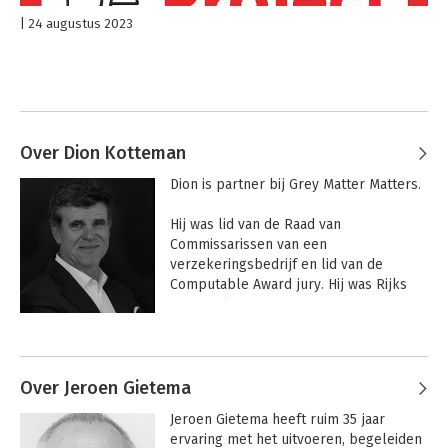
24 augustus 2023
Over Dion Kotteman
Dion is partner bij Grey Matter Matters.

Hij was lid van de Raad van 
Commissarissen van een 
verzekeringsbedrijf en lid van de 
Computable Award jury. Hij was Rijks 
CIO en Algemeen Directeur van de 
Rijksauditdienst. Hij geeft les aan 
Andere boeken door Dion Kotteman
Nyenrode Business universiteit en 
werkt samen met The Academy of 
Information and Management.
Over Jeroen Gietema
Jeroen Gietema heeft ruim 35 jaar 
ervaring met het uitvoeren, begeleiden 