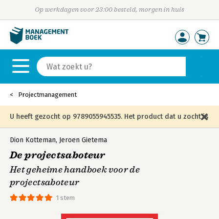
Op werkdagen voor 23:00 besteld, morgen in huis
Projectmanagement
U heeft gezocht op 9789055945535. Het product dat u zocht is
niet meer in die editie leverbaar en is vervangen door de
Dion Kotteman
,
Jeroen Gietema
De projectsaboteur
onderstaande editie.
Het geheime handboek voor de
projectsaboteur
1 stem