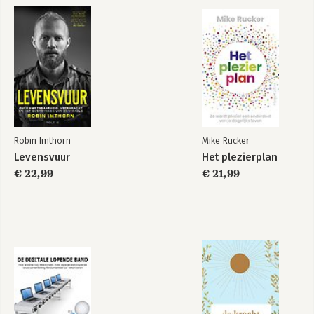
leidinggeven!
Bronvermeldingen 155
De auteurs 157
Bekijk alle boeken
Robin Imthorn
Mike Rucker
Levensvuur
Het plezierplan
€ 22,99
€ 21,99
De Projectsaboteur
en PRINCE2
Bekijk alle boeken