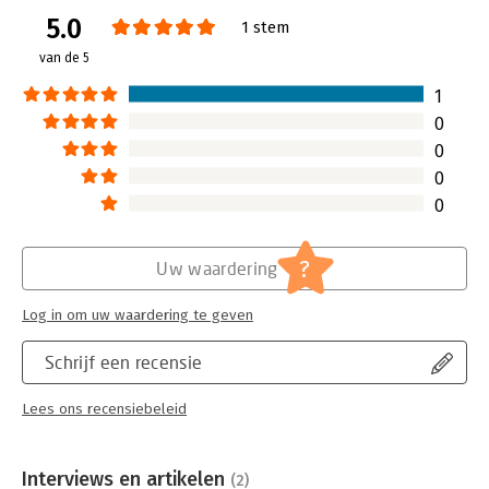
mij de moeite waard om het
5.0
(opnieuw) te lezen.
1 stem
Lees verder
van de 5
1
0
0
0
0
?
Uw waardering
Log in om uw waardering te geven
Schrijf een recensie
Lees ons recensiebeleid
Interviews en artikelen
(2)