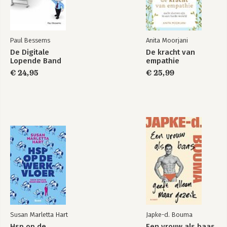
Paul Bessems
Anita Moorjani
De Digitale
De kracht van
Lopende Band
empathie
€ 24,95
€ 25,99
Susan Marletta Hart
Japke-d. Bouma
Hsp op de
Een vrouw als baas